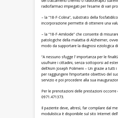
dei trattamenti chemio o radioterapici sull’ev
radiofarmaci impiegati per l’esame di vari proc
– la “18-F-Colina”, substrato della fosfatidilc
incorporazione permette di ottenere una valutaz
– la “18-F-Amiloide” che consente di misurare,
patologiche della malattia di Alzheimer, ovve
modo da supportare la diagnosi eziologica di
“A nessuno sfugge l’ importanza per le finali
usufruire i cittadini, senza sottoporsi ad es
dell’Asm Joseph Polimeni – Un grazie a tutti 
per raggiungere l’importante obiettivo del su
servizio e poi procedere alla sua inaugurazio
Per le prenotazioni delle prestazioni occorre 
0971.471373.
Il paziente deve, altresì, far compilare dal m
modulistica è disponibile sul sito Internet del