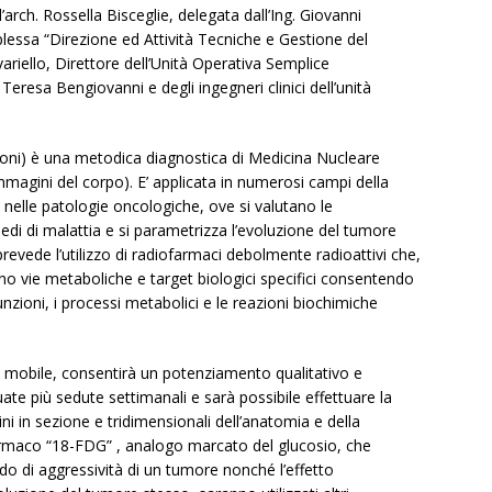
’arch. Rossella Bisceglie, delegata dall’Ing. Giovanni
essa “Direzione ed Attività Tecniche e Gestione del
ariello, Direttore dell’Unità Operativa Semplice
Teresa Bengiovanni e degli ingegneri clinici dell’unità
roni) è una metodica diagnostica di Medicina Nucleare
mmagini del corpo). E’ applicata in numerosi campi della
 nelle patologie oncologiche, ove si valutano le
 sedi di malattia e si parametrizza l’evoluzione del tumore
evede l’utilizzo di radiofarmaci debolmente radioattivi che,
no vie metaboliche e target biologici specifici consentendo
nzioni, i processi metabolici e le reazioni biochimiche
tà mobile, consentirà un potenziamento qualitativo e
uate più sedute settimanali e sarà possibile effettuare la
in sezione e tridimensionali dell’anatomia e della
ofarmaco “18-FDG” , analogo marcato del glucosio, che
grado di aggressività di un tumore nonché l’effetto