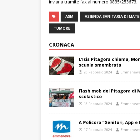
inviarla tramite fax al numero 0835/253673.
ASM
AZIENDA SANITARIA DI MATE
TUMORE
CRONACA
L’Isis Pitagora chiama, Mon
scuola smembrata
20 Febbraio 2024
Emmenew
Flash mob del Pitagora di
scolastico
18 Febbraio 2024
Emmenew
A Policoro “Genitori, App e 
17 Febbraio 2024
Emmenew