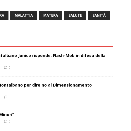
RA
MALATTIA
MATERA
SALUTE
SANITÀ
talbano Jonico risponde. Flash-Mob in difesa della
s
0
 Montalbano per dire no al Dimensionamento
s
0
Minori”
s
0