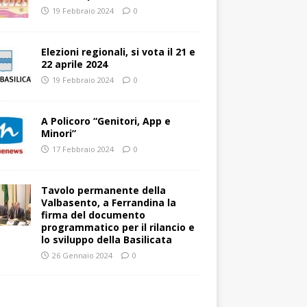
19 Febbraio 2024
0
Elezioni regionali, si vota il 21 e
22 aprile 2024
19 Febbraio 2024
0
A Policoro “Genitori, App e
Minori”
17 Febbraio 2024
0
Tavolo permanente della
Valbasento, a Ferrandina la
firma del documento
programmatico per il rilancio e
lo sviluppo della Basilicata
26 Gennaio 2024
0