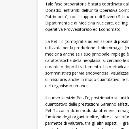
Tale fase preparatoria è stata coordinata dall
Donadio, entrambi dell’Unità Operativa Compl
Patrimonio”, con il supporto di Saverio Schiav
Dipartimentale di Medicina Nucleare, dell’ing. 
operativa Provveditorato ed Economato.
La Pet-Tc (tomografia ad emissione di posit
utilizzata per la produzione di bioimmagini (i
medicina anche se il suo principale impiego è
caratteristiche della neoplasia, si cercano le
durante o dopo il trattamento. La metodica pr
somministrati per via endovenosa, visualizza
di misurare, anche in modo quantitativo, le fu
dell’organismo umano.
Il nuovo servizio Pet-Tc, posizionato su uni
quantitativo delle prestazioni. Saranno effett
Pet-Tc con mdc in modo da ottenere immagini 
funzione degli organi. Inoltre, oltre al radi
permette di valutare, tra gli altri aspetti, il 