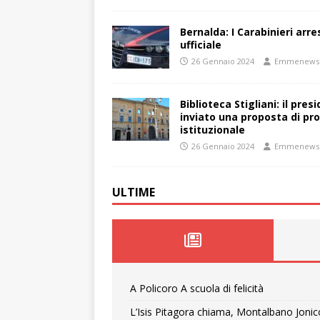
Bernalda: I Carabinieri arr
ufficiale
26 Gennaio 2024
Emmenews
Biblioteca Stigliani: il pre
inviato una proposta di pro
istituzionale
26 Gennaio 2024
Emmenews
ULTIME
A Policoro A scuola di felicità
L’Isis Pitagora chiama, Montalbano Jonic