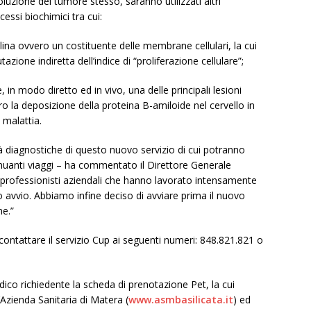
oluzione del tumore stesso, saranno utilizzati altri
essi biochimici tra cui:
olina ovvero un costituente delle membrane cellulari, la cui
ione indiretta dell’indice di “proliferazione cellulare”;
 in modo diretto ed in vivo, una delle principali lesioni
ro la deposizione della proteina B-amiloide nel cervello in
 malattia.
tà diagnostiche di questo nuovo servizio di cui potranno
tenuanti viaggi – ha commentato il Direttore Generale
i professionisti aziendali che hanno lavorato intensamente
o avvio. Abbiamo infine deciso di avviare prima il nuovo
ne.”
contattare il servizio Cup ai seguenti numeri: 848.821.821 o
edico richiedente la scheda di prenotazione Pet, la cui
l’Azienda Sanitaria di Matera (
www.asmbasilicata.it
) ed