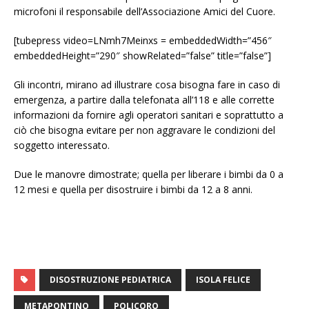
microfoni il responsabile dell’Associazione Amici del Cuore.
[tubepress video=LNmh7Meinxs = embeddedWidth=”456″
embeddedHeight=”290″ showRelated=”false” title=”false”]
Gli incontri, mirano ad illustrare cosa bisogna fare in caso di
emergenza, a partire dalla telefonata all’118 e alle corrette
informazioni da fornire agli operatori sanitari e soprattutto a
ciò che bisogna evitare per non aggravare le condizioni del
soggetto interessato.
Due le manovre dimostrate; quella per liberare i bimbi da 0 a
12 mesi e quella per disostruire i bimbi da 12 a 8 anni.
DISOSTRUZIONE PEDIATRICA
ISOLA FELICE
METAPONTINO
POLICORO