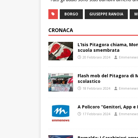
BORGO
GIUSEPPE RANOIA
M
CRONACA
L’Isis Pitagora chiama, Mon
scuola smembrata
20 Febbraio 2024
Emmenew
Flash mob del Pitagora di
scolastico
18 Febbraio 2024
Emmenew
A Policoro “Genitori, App e 
17 Febbraio 2024
Emmenew
Bernalda: I Carabinieri arr