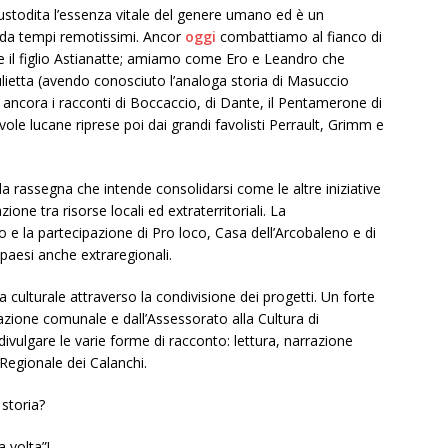
stodita l’essenza vitale del genere umano ed è un
 da tempi remotissimi. Ancor
oggi
combattiamo al fianco di
 e il figlio Astianatte; amiamo come Ero e Leandro che
tta (avendo conosciuto l’analoga storia di Masuccio
ancora i racconti di Boccaccio, di Dante, il Pentamerone di
ole lucane riprese poi dai grandi favolisti Perrault, Grimm e
la rassegna che intende consolidarsi come le altre iniziative
ione tra risorse locali ed extraterritoriali. La
o e la partecipazione di Pro loco, Casa dell’Arcobaleno e di
 paesi anche extraregionali.
a culturale attraverso la condivisione dei progetti. Un forte
razione comunale e dall’Assessorato alla Cultura di
ivulgare le varie forme di racconto: lettura, narrazione
 Regionale dei Calanchi.
 storia?
a volta”!