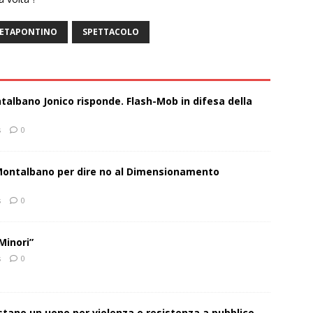
ETAPONTINO
SPETTACOLO
talbano Jonico risponde. Flash-Mob in difesa della
s
0
 Montalbano per dire no al Dimensionamento
s
0
Minori”
s
0
estano un uono per violenza e resistenza a pubblico