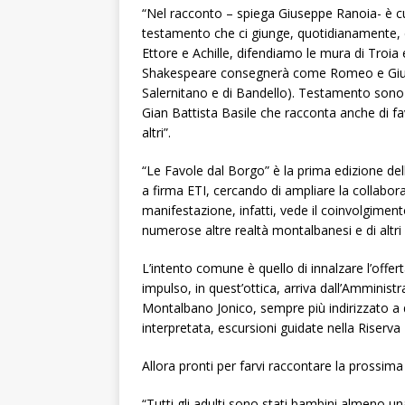
“Nel racconto – spiega Giuseppe Ranoia- è cu
testamento che ci giunge, quotidianamente,
Ettore e Achille, difendiamo le mura di Troia
Shakespeare consegnerà come Romeo e Giulie
Salernitano e di Bandello). Testamento sono 
Gian Battista Basile che racconta anche di fav
altri”.
“Le Favole dal Borgo” è la prima edizione del
a firma ETI, cercando di ampliare la collaboraz
manifestazione, infatti, vede il coinvolgiment
numerose altre realtà montalbanesi e di altri
L’intento comune è quello di innalzare l’offert
impulso, in quest’ottica, arriva dall’Amminist
Montalbano Jonico, sempre più indirizzato a d
interpretata, escursioni guidate nella Riserva
Allora pronti per farvi raccontare la prossima
“Tutti gli adulti sono stati bambini almeno un