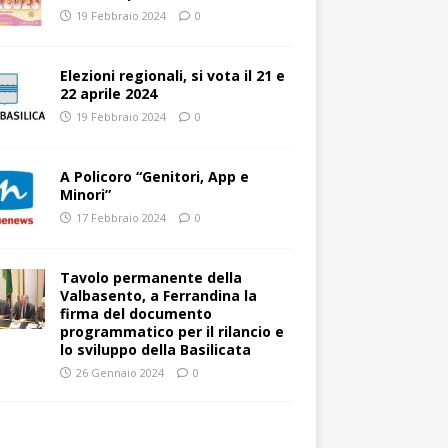
19 Febbraio 2024
0
Elezioni regionali, si vota il 21 e
22 aprile 2024
19 Febbraio 2024
0
A Policoro “Genitori, App e
Minori”
17 Febbraio 2024
0
Tavolo permanente della
Valbasento, a Ferrandina la
firma del documento
programmatico per il rilancio e
lo sviluppo della Basilicata
26 Gennaio 2024
0