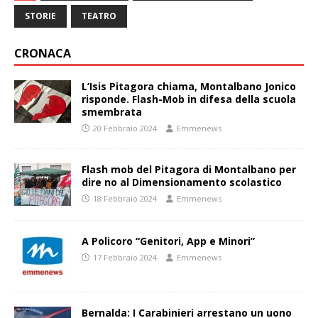
STORIE
TEATRO
CRONACA
L’Isis Pitagora chiama, Montalbano Jonico
risponde. Flash-Mob in difesa della scuola
smembrata
20 Febbraio 2024
Emmenews
Flash mob del Pitagora di Montalbano per
dire no al Dimensionamento scolastico
18 Febbraio 2024
Emmenews
A Policoro “Genitori, App e Minori”
17 Febbraio 2024
Emmenews
Bernalda: I Carabinieri arrestano un uono