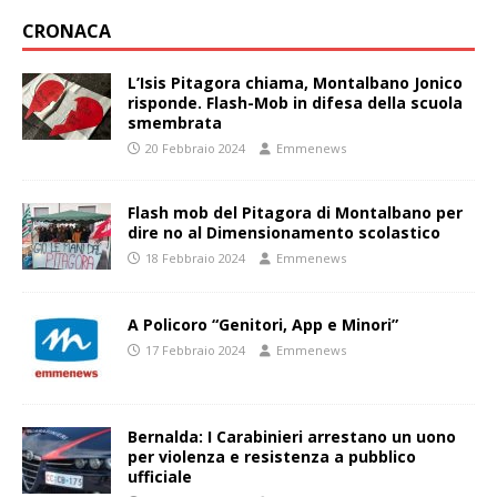
CRONACA
L’Isis Pitagora chiama, Montalbano Jonico
risponde. Flash-Mob in difesa della scuola
smembrata
20 Febbraio 2024
Emmenews
Flash mob del Pitagora di Montalbano per
dire no al Dimensionamento scolastico
18 Febbraio 2024
Emmenews
A Policoro “Genitori, App e Minori”
17 Febbraio 2024
Emmenews
Bernalda: I Carabinieri arrestano un uono
per violenza e resistenza a pubblico
ufficiale