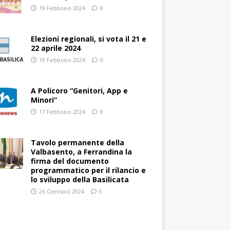
19 Febbraio 2024
0
Elezioni regionali, si vota il 21 e
22 aprile 2024
19 Febbraio 2024
0
A Policoro “Genitori, App e
Minori”
17 Febbraio 2024
0
Tavolo permanente della
Valbasento, a Ferrandina la
firma del documento
programmatico per il rilancio e
lo sviluppo della Basilicata
26 Gennaio 2024
0