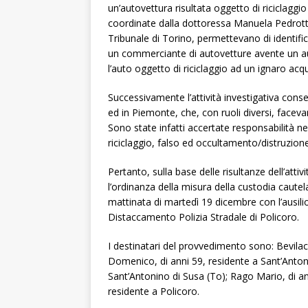
un’autovettura risultata oggetto di riciclaggi
coordinate dalla dottoressa Manuela Pedrotta
Tribunale di Torino, permettevano di identifi
un commerciante di autovetture avente un aut
l’auto oggetto di riciclaggio ad un ignaro acqu
Successivamente l’attività investigativa conse
ed in Piemonte, che, con ruoli diversi, facevan
Sono state infatti accertate responsabilità nei
riciclaggio, falso ed occultamento/distruzione
Pertanto, sulla base delle risultanze dell’atti
l’ordinanza della misura della custodia cautel
mattinata di martedì 19 dicembre con l’ausili
Distaccamento Polizia Stradale di Policoro.
I destinatari del provvedimento sono: Bevilacq
Domenico, di anni 59, residente a Sant’Antoni
Sant’Antonino di Susa (To); Rago Mario, di ann
residente a Policoro.