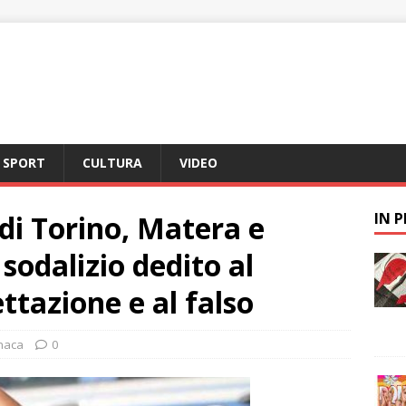
SPORT
CULTURA
VIDEO
 di Torino, Matera e
IN 
sodalizio dedito al
cettazione e al falso
naca
0