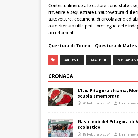
Contestualmente alle catture sono state eseg
rinvenire e sequestrare un’autovettura di illeci
autovetture, documenti di circolazione ed al
auto ritenuta utile peri il prosieguo delle inda
accertamenti.
Questura di Torino – Questura di Mater
ARRESTI
MATERA
METAPON
CRONACA
L’Isis Pitagora chiama, Mon
scuola smembrata
20 Febbraio 2024
Emmenew
Flash mob del Pitagora di
scolastico
18 Febbraio 2024
Emmenew