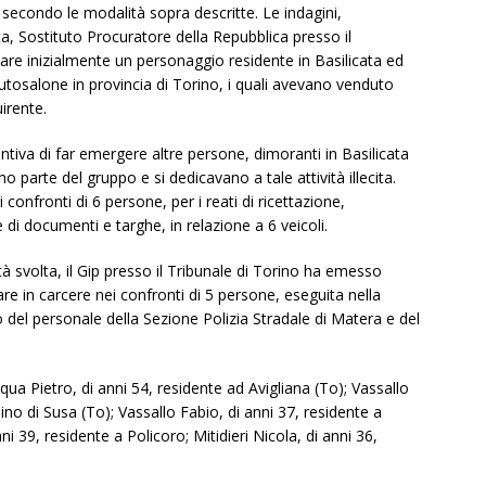
o secondo le modalità sopra descritte. Le indagini,
, Sostituto Procuratore della Repubblica presso il
care inizialmente un personaggio residente in Basilicata ed
osalone in provincia di Torino, i quali avevano venduto
irente.
ntiva di far emergere altre persone, dimoranti in Basilicata
o parte del gruppo e si dedicavano a tale attività illecita.
 confronti di 6 persone, per i reati di ricettazione,
 di documenti e targhe, in relazione a 6 veicoli.
vità svolta, il Gip presso il Tribunale di Torino ha emesso
are in carcere nei confronti di 5 persone, eseguita nella
o del personale della Sezione Polizia Stradale di Matera e del
ua Pietro, di anni 54, residente ad Avigliana (To); Vassallo
no di Susa (To); Vassallo Fabio, di anni 37, residente a
i 39, residente a Policoro; Mitidieri Nicola, di anni 36,