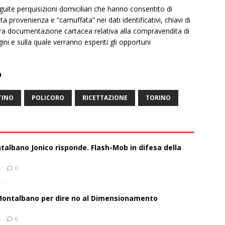
uite perquisizioni domiciliari che hanno consentito di
ta provenienza e “camuffata” nei dati identificativi, chiavi di
tra documentazione cartacea relativa alla compravendita di
gini e sulla quale verranno esperiti gli opportuni
a
TINO
POLICORO
RICETTAZIONE
TORINO
talbano Jonico risponde. Flash-Mob in difesa della
s
0
 Montalbano per dire no al Dimensionamento
s
0