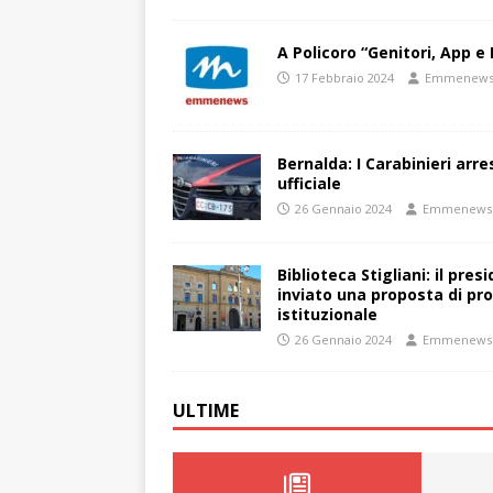
A Policoro “Genitori, App e 
17 Febbraio 2024
Emmenew
Bernalda: I Carabinieri arr
ufficiale
26 Gennaio 2024
Emmenews
Biblioteca Stigliani: il pre
inviato una proposta di pro
istituzionale
26 Gennaio 2024
Emmenews
ULTIME