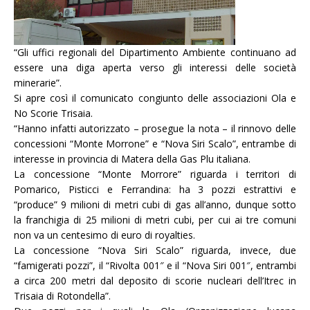
“Gli uffici regionali del Dipartimento Ambiente continuano ad
essere una diga aperta verso gli interessi delle società
minerarie”.
Si apre così il comunicato congiunto delle associazioni Ola e
No Scorie Trisaia.
“Hanno infatti autorizzato – prosegue la nota – il rinnovo delle
concessioni “Monte Morrone” e “Nova Siri Scalo”, entrambe di
interesse in provincia di Matera della Gas Plu italiana.
La concessione “Monte Morrore” riguarda i territori di
Pomarico, Pisticci e Ferrandina: ha 3 pozzi estrattivi e
“produce” 9 milioni di metri cubi di gas all’anno, dunque sotto
la franchigia di 25 milioni di metri cubi, per cui ai tre comuni
non va un centesimo di euro di royalties.
La concessione “Nova Siri Scalo” riguarda, invece, due
“famigerati pozzi”, il “Rivolta 001″ e il “Nova Siri 001″, entrambi
a circa 200 metri dal deposito di scorie nucleari dell’Itrec in
Trisaia di Rotondella”.