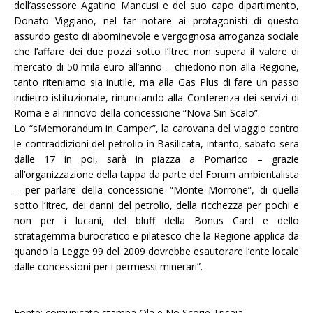
dell’assessore Agatino Mancusi e del suo capo dipartimento,
Donato Viggiano, nel far notare ai protagonisti di questo
assurdo gesto di abominevole e vergognosa arroganza sociale
che l’affare dei due pozzi sotto l’Itrec non supera il valore di
mercato di 50 mila euro all’anno – chiedono non alla Regione,
tanto riteniamo sia inutile, ma alla Gas Plus di fare un passo
indietro istituzionale, rinunciando alla Conferenza dei servizi di
Roma e al rinnovo della concessione “Nova Siri Scalo”.
Lo “sMemorandum in Camper”, la carovana del viaggio contro
le contraddizioni del petrolio in Basilicata, intanto, sabato sera
dalle 17 in poi, sarà in piazza a Pomarico – grazie
all’organizzazione della tappa da parte del Forum ambientalista
– per parlare della concessione “Monte Morrone”, di quella
sotto l’Itrec, dei danni del petrolio, della ricchezza per pochi e
non per i lucani, del bluff della Bonus Card e dello
stratagemma burocratico e pilatesco che la Regione applica da
quando la Legge 99 del 2009 dovrebbe esautorare l’ente locale
dalle concessioni per i permessi minerari”.
Fonte: comunicato stampa Ola e No Scorie Trisaia