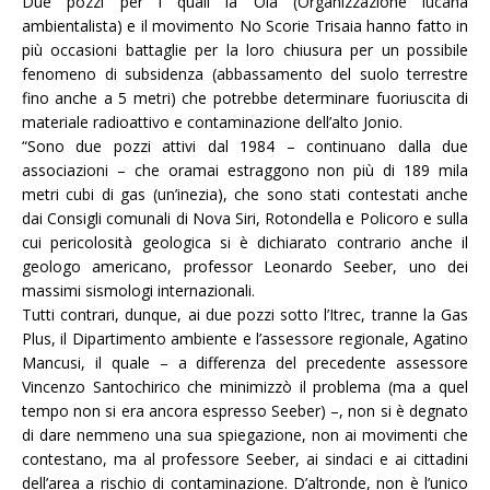
Due pozzi per i quali la Ola (Organizzazione lucana
ambientalista) e il movimento No Scorie Trisaia hanno fatto in
più occasioni battaglie per la loro chiusura per un possibile
fenomeno di subsidenza (abbassamento del suolo terrestre
fino anche a 5 metri) che potrebbe determinare fuoriuscita di
materiale radioattivo e contaminazione dell’alto Jonio.
“Sono due pozzi attivi dal 1984 – continuano dalla due
associazioni – che oramai estraggono non più di 189 mila
metri cubi di gas (un’inezia), che sono stati contestati anche
dai Consigli comunali di Nova Siri, Rotondella e Policoro e sulla
cui pericolosità geologica si è dichiarato contrario anche il
geologo americano, professor Leonardo Seeber, uno dei
massimi sismologi internazionali.
Tutti contrari, dunque, ai due pozzi sotto l’Itrec, tranne la Gas
Plus, il Dipartimento ambiente e l’assessore regionale, Agatino
Mancusi, il quale – a differenza del precedente assessore
Vincenzo Santochirico che minimizzò il problema (ma a quel
tempo non si era ancora espresso Seeber) –, non si è degnato
di dare nemmeno una sua spiegazione, non ai movimenti che
contestano, ma al professore Seeber, ai sindaci e ai cittadini
dell’area a rischio di contaminazione. D’altronde, non è l’unico