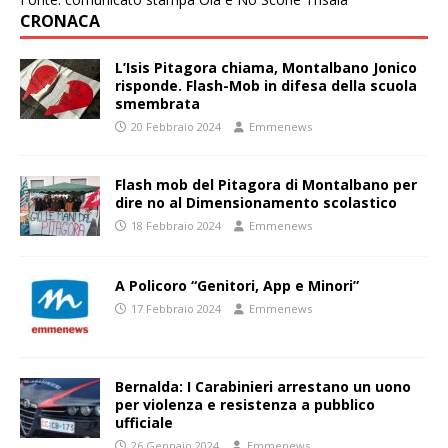
CRONACA
L’Isis Pitagora chiama, Montalbano Jonico
risponde. Flash-Mob in difesa della scuola
smembrata
20 Febbraio 2024
Emmenews
Flash mob del Pitagora di Montalbano per
dire no al Dimensionamento scolastico
18 Febbraio 2024
Emmenews
A Policoro “Genitori, App e Minori”
17 Febbraio 2024
Emmenews
Bernalda: I Carabinieri arrestano un uono
per violenza e resistenza a pubblico
ufficiale
26 Gennaio 2024
Emmenews