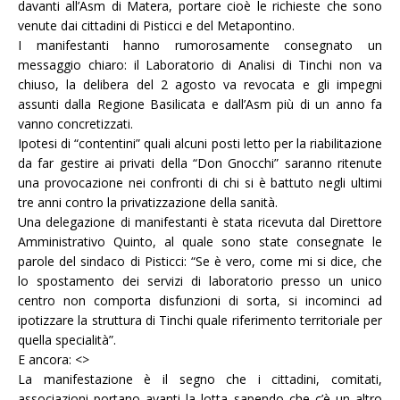
davanti all’Asm di Matera, portare cioè le richieste che sono
venute dai cittadini di Pisticci e del Metapontino.
I manifestanti hanno rumorosamente consegnato un
messaggio chiaro: il Laboratorio di Analisi di Tinchi non va
chiuso, la delibera del 2 agosto va revocata e gli impegni
assunti dalla Regione Basilicata e dall’Asm più di un anno fa
vanno concretizzati.
Ipotesi di “contentini” quali alcuni posti letto per la riabilitazione
da far gestire ai privati della “Don Gnocchi” saranno ritenute
una provocazione nei confronti di chi si è battuto negli ultimi
tre anni contro la privatizzazione della sanità.
Una delegazione di manifestanti è stata ricevuta dal Direttore
Amministrativo Quinto, al quale sono state consegnate le
parole del sindaco di Pisticci: “Se è vero, come mi si dice, che
lo spostamento dei servizi di laboratorio presso un unico
centro non comporta disfunzioni di sorta, si incominci ad
ipotizzare la struttura di Tinchi quale riferimento territoriale per
quella specialità”.
E ancora: <
>
La manifestazione è il segno che i cittadini, comitati,
associazioni portano avanti la lotta sapendo che c’è un altro