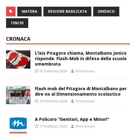
MATERA
REGIONE BASILICATA
SINDACO
TINCHI
CRONACA
L’Isis Pitagora chiama, Montalbano Jonico
risponde. Flash-Mob in difesa della scuola
smembrata
20 Febbraio 2024
Emmenews
Flash mob del Pitagora di Montalbano per
dire no al Dimensionamento scolastico
18 Febbraio 2024
Emmenews
A Policoro “Genitori, App e Minori”
17 Febbraio 2024
Emmenews