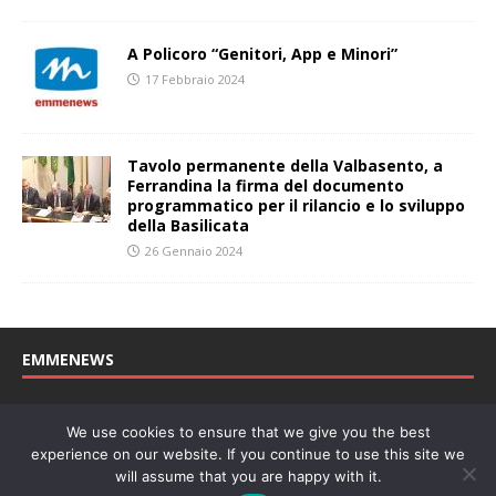
A Policoro “Genitori, App e Minori”
17 Febbraio 2024
Tavolo permanente della Valbasento, a
Ferrandina la firma del documento
programmatico per il rilancio e lo sviluppo
della Basilicata
26 Gennaio 2024
EMMENEWS
Testata registrata al Tribunale di Matera, reg. n. 04/2011 del
We use cookies to ensure that we give you the best
27/04/2011. Direttore Responsabile: Concetta Monzo, Editore: Deah
experience on our website. If you continue to use this site we
soc. coop. P. Iva: 01219430772
will assume that you are happy with it.