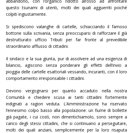
abbandono, con l’organico ridotto all’osso ad affrontare
questo tsunami di utenti, molti dei quali agguerriti poiché
colpiti ingiustamente.
Si spediscono valanghe di cartelle, schiacciando il famoso
bottone sulla scrivania, senza preoccuparsi di rafforzare il già
destrutturato ufficio Tributi per far fronte al prevedibile
straordinario afflusso di cittadini.
Il sindaco e la sua giunta, pur di assolvere ad una esigenza di
bilancio, agiscono senza ponderare gli effetti dell’invio a
pioggia delle cartelle esattoriali vessando, incuranti, con il loro
comportamento irresponsabile i cittadini.
Devono vergognarsi per quanto accaduto nella nostra
Comunità e chiedere scusa ai tanti cittadini fortemente
indignati a ragion veduta. L’Amministrazione ha riservato
l’ennesimo colpo basso alla popolazione: un fiume di bollette
già pagate, i cui costi, non dimentichiamolo, sono sempre a
carico degli stessi cittadini, che si continuano a perseguitare,
molti dei quali anziani, semplicemente per la loro risaputa