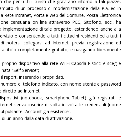
ti che per tutti i turisti che gravitano intorno a tali piazze,
l’ambito di un processo di modernizzazione della P.a. ed in
 la Rete Intranet, Portale web del Comune, Posta Elettronica
azione censuaria on line attraverso PEC, Sitofono, ecc., ha
 implementazione di tale progetto, estendendo anche alla
rvizio e consentendo a tutti i cittadini residenti ed a tutti i
 di potersi collegarsi ad Internet, previa registrazione ed
, a titolo completamente gratuito, e navigando liberamente
l proprio dispositivo alla rete Wi-Fi Capsda Pisticci e sceglie
nata “Self Service”;
l report, inserendo i propri dati.
al numero di telefono indicato, con nome utente e password
 diretto ad Internet;
spositivi (notebook, smartphone,Tablet) già registrati e
ernet senza inserire di volta in volta le credenziali (nome
ul pulsante “Account già esistente”.
i un anno dalla data di attivazione.