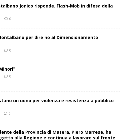
talbano Jonico risponde. Flash-Mob in difesa della
s
0
 Montalbano per dire no al Dimensionamento
s
0
Minori”
s
0
estano un uono per violenza e resistenza a pubblico
0
sidente della Provincia di Matera, Piero Marrese, ha
getto alla Regione e continua a lavorare sul fronte