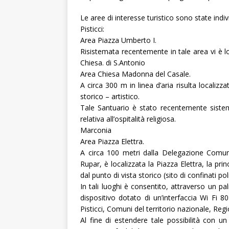
Le aree di interesse turistico sono state indiv
Pisticci:
Area Piazza Umberto I.
Risistemata recentemente in tale area vi è lo
Chiesa. di S.Antonio
Area Chiesa Madonna del Casale.
A circa 300 m in linea d’aria risulta localiz
storico – artistico.
Tale Santuario è stato recentemente sistema
relativa all’ospitalità religiosa.
Marconia
Area Piazza Elettra.
A circa 100 metri dalla Delegazione Comuna
Rupar, è localizzata la Piazza Elettra, la pr
dal punto di vista storico (sito di confinati po
In tali luoghi è consentito, attraverso un p
dispositivo dotato di un’interfaccia Wi Fi 80
Pisticci, Comuni del territorio nazionale, Regio
Al fine di estendere tale possibilità con un 