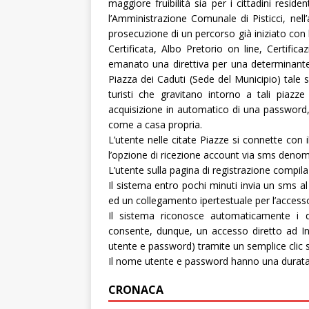
maggiore fruibilità sia per i cittadini residen
l’Amministrazione Comunale di Pisticci, nel
prosecuzione di un percorso già iniziato con
Certificata, Albo Pretorio on line, Certific
emanato una direttiva per una determinante
Piazza dei Caduti (Sede del Municipio) tale se
turisti che gravitano intorno a tali piazze
acquisizione in automatico di una password
come a casa propria.
L’utente nelle citate Piazze si connette con i
l’opzione di ricezione account via sms denomi
L’utente sulla pagina di registrazione compila i
Il sistema entro pochi minuti invia un sms 
ed un collegamento ipertestuale per l’accesso
Il sistema riconosce automaticamente i di
consente, dunque, un accesso diretto ad Int
utente e password) tramite un semplice clic s
Il nome utente e password hanno una durata d
CRONACA