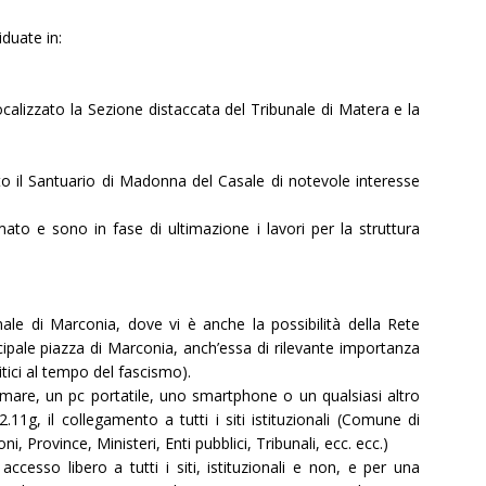
iduate in:
calizzato la Sezione distaccata del Tribunale di Matera e la
zato il Santuario di Madonna del Casale di notevole interesse
to e sono in fase di ultimazione i lavori per la struttura
le di Marconia, dove vi è anche la possibilità della Rete
incipale piazza di Marconia, anch’essa di rilevante importanza
litici al tempo del fascismo).
almare, un pc portatile, uno smartphone o un qualsiasi altro
2.11g, il collegamento a tutti i siti istituzionali (Comune di
ni, Province, Ministeri, Enti pubblici, Tribunali, ecc. ecc.)
accesso libero a tutti i siti, istituzionali e non, e per una