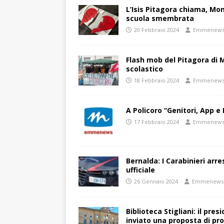
L’Isis Pitagora chiama, Mon
scuola smembrata
20 Febbraio 2024
Emmenew
Flash mob del Pitagora di
scolastico
18 Febbraio 2024
Emmenew
A Policoro “Genitori, App e 
17 Febbraio 2024
Emmenew
Bernalda: I Carabinieri arr
ufficiale
26 Gennaio 2024
Emmenews
Biblioteca Stigliani: il pre
inviato una proposta di pro