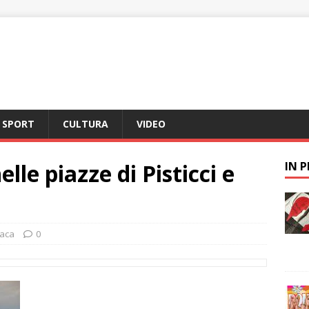
SPORT
CULTURA
VIDEO
lle piazze di Pisticci e
IN 
aca
0