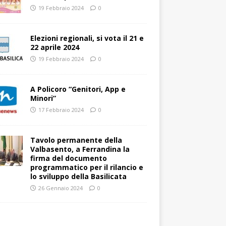
19 Febbraio 2024
0
Elezioni regionali, si vota il 21 e
22 aprile 2024
19 Febbraio 2024
0
A Policoro “Genitori, App e
Minori”
17 Febbraio 2024
0
Tavolo permanente della
Valbasento, a Ferrandina la
firma del documento
programmatico per il rilancio e
lo sviluppo della Basilicata
26 Gennaio 2024
0