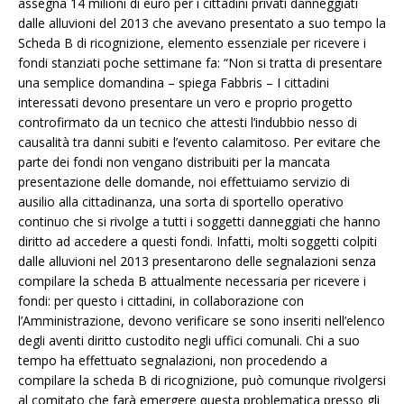
assegna 14 milioni di euro per i cittadini privati danneggiati
dalle alluvioni del 2013 che avevano presentato a suo tempo la
Scheda B di ricognizione, elemento essenziale per ricevere i
fondi stanziati poche settimane fa: “Non si tratta di presentare
una semplice domandina – spiega Fabbris – I cittadini
interessati devono presentare un vero e proprio progetto
controfirmato da un tecnico che attesti l’indubbio nesso di
causalità tra danni subiti e l’evento calamitoso. Per evitare che
parte dei fondi non vengano distribuiti per la mancata
presentazione delle domande, noi effettuiamo servizio di
ausilio alla cittadinanza, una sorta di sportello operativo
continuo che si rivolge a tutti i soggetti danneggiati che hanno
diritto ad accedere a questi fondi. Infatti, molti soggetti colpiti
dalle alluvioni nel 2013 presentarono delle segnalazioni senza
compilare la scheda B attualmente necessaria per ricevere i
fondi: per questo i cittadini, in collaborazione con
l’Amministrazione, devono verificare se sono inseriti nell’elenco
degli aventi diritto custodito negli uffici comunali. Chi a suo
tempo ha effettuato segnalazioni, non procedendo a
compilare la scheda B di ricognizione, può comunque rivolgersi
al comitato che farà emergere questa problematica presso gli