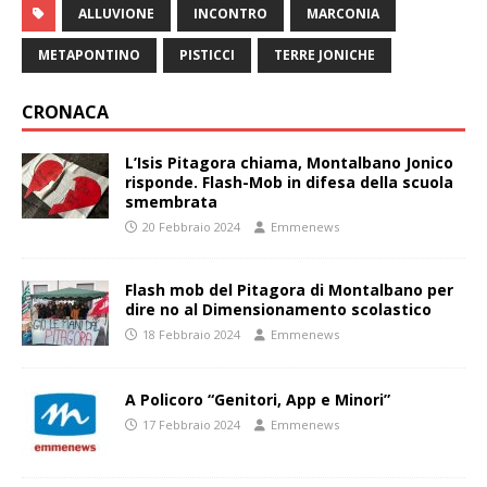
ALLUVIONE
INCONTRO
MARCONIA
METAPONTINO
PISTICCI
TERRE JONICHE
CRONACA
L’Isis Pitagora chiama, Montalbano Jonico
risponde. Flash-Mob in difesa della scuola
smembrata
20 Febbraio 2024
Emmenews
Flash mob del Pitagora di Montalbano per
dire no al Dimensionamento scolastico
18 Febbraio 2024
Emmenews
A Policoro “Genitori, App e Minori”
17 Febbraio 2024
Emmenews