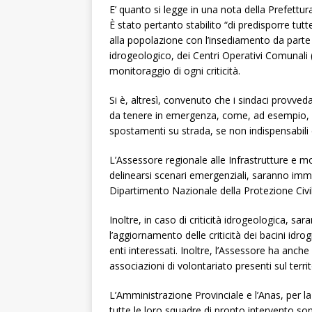
E’ quanto si legge in una nota della Prefettur
È stato pertanto stabilito “di predisporre tu
alla popolazione con l’insediamento da parte d
idrogeologico, dei Centri Operativi Comunali (
monitoraggio di ogni criticità.
Si è, altresì, convenuto che i sindaci provv
da tenere in emergenza, come, ad esempio, evit
spostamenti su strada, se non indispensabili e
L’Assessore regionale alle Infrastrutture e m
delinearsi scenari emergenziali, saranno imm
Dipartimento Nazionale della Protezione Civil
Inoltre, in caso di criticità idrogeologica, sar
l’aggiornamento delle criticità dei bacini idrogr
enti interessati. Inoltre, l’Assessore ha anche
associazioni di volontariato presenti sul territ
L’Amministrazione Provinciale e l’Anas, per l
tutte le loro squadre di pronto intervento so