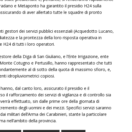
Bradano e Metaponto ha garantito il presidio H24 sulla
, assicurando di aver allertato tutte le squadre di pronto
ti gestori dei servizi pubblici essenziali (Acquedotto Lucano,
atezza e la prontezza della loro risposta operativa in
e H24 di tutti i loro operatori.
estore della Diga di San Giuliano, e l’Ente Irrigazione, ente
 Monte Cotugno e Pertusillo, hanno rappresentato che tutti
bondantemente al di sotto della quota di massimo sfioro, e,
nti idropluviometrici copiosi.
a hanno, dal canto loro, assicurato il presidio e il
o il rafforzamento dei servizi di vigilanza e di controllo sia
e verrà effettuato, sin dalle prime ore della giornata di
emento degli uomini e dei mezzi. Specifici servizi saranno
dai militari dell’Arma dei Carabinieri, stante la particolare
rma nell’ambito della provincia.