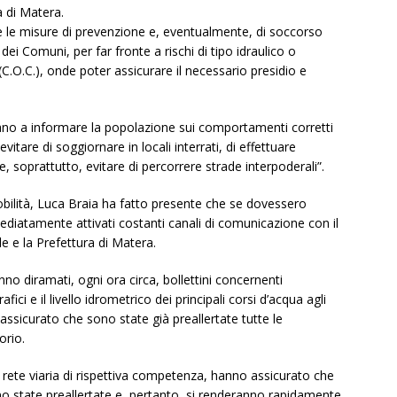
a di Matera.
tte le misure di prevenzione e, eventualmente, di soccorso
ei Comuni, per far fronte a rischi di tipo idraulico o
C.O.C.), onde poter assicurare il necessario presidio e
edano a informare la popolazione sui comportamenti corretti
are di soggiornare in locali interrati, di effettuare
, soprattutto, evitare di percorrere strade interpoderali”.
obilità, Luca Braia ha fatto presente che se dovessero
ediatamente attivati costanti canali di comunicazione con il
e e la Prefettura di Matera.
anno diramati, ogni ora circa, bollettini concernenti
afici e il livello idrometrico dei principali corsi d’acqua agli
 assicurato che sono state già preallertate tutte le
orio.
a rete viaria di rispettiva competenza, hanno assicurato che
no state preallertate e, pertanto, si renderanno rapidamente