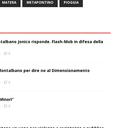
MATERA
METAPONTINO
PIOGGIA
talbano Jonico risponde. Flash-Mob in difesa della
s
0
 Montalbano per dire no al Dimensionamento
s
0
Minori”
s
0