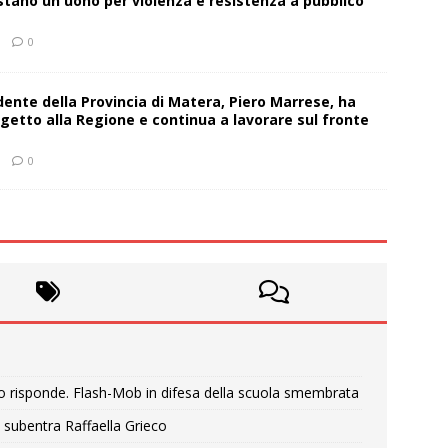
estano un uono per violenza e resistenza a pubblico
0
sidente della Provincia di Matera, Piero Marrese, ha
getto alla Regione e continua a lavorare sul fronte
0
o risponde. Flash-Mob in difesa della scuola smembrata
 subentra Raffaella Grieco