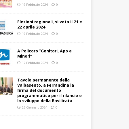
19 Febbraio 2024
0
Elezioni regionali, si vota il 21 e
22 aprile 2024
19 Febbraio 2024
0
A Policoro “Genitori, App e
Minori”
17 Febbraio 2024
0
Tavolo permanente della
Valbasento, a Ferrandina la
firma del documento
programmatico per il rilancio e
lo sviluppo della Basilicata
26 Gennaio 2024
0