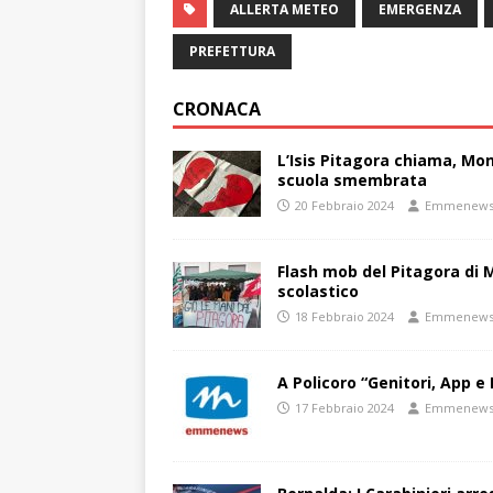
ALLERTA METEO
EMERGENZA
PREFETTURA
CRONACA
L’Isis Pitagora chiama, Mon
scuola smembrata
20 Febbraio 2024
Emmenew
Flash mob del Pitagora di
scolastico
18 Febbraio 2024
Emmenew
A Policoro “Genitori, App e 
17 Febbraio 2024
Emmenew