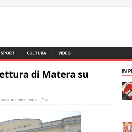
SPORT
CULTURA
VIDEO
fettura di Matera su
IN 
onaca
,
In Primo Piano
0