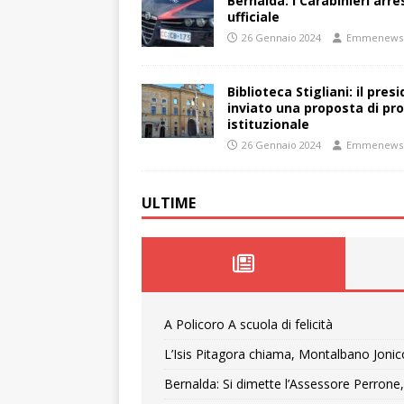
Bernalda: I Carabinieri arr
ufficiale
26 Gennaio 2024
Emmenews
Biblioteca Stigliani: il pre
inviato una proposta di pro
istituzionale
26 Gennaio 2024
Emmenews
ULTIME
A Policoro A scuola di felicità
L’Isis Pitagora chiama, Montalbano Jonic
Bernalda: Si dimette l’Assessore Perrone,