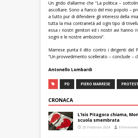
Un grido d’allarme che “La politica – sotto
ascoltare. Sono a fianco del mio popolo – pr
a tutto pur di difendere gli interessi della mi
tutta la mia contrarietà ad ogni tipo di trive
essa i nostri genitori ed i nostri avi hanno 
sogni e le nostre ambizioni”.
Marrese punta il dito contro i dirigenti del 
“Un provvedimento scellerato – conclude – che
Antonello Lombardi
PD
PIERO MARRESE
PROTES
CRONACA
L’Isis Pitagora chiama, Mon
scuola smembrata
20 Febbraio 2024
Emmenew