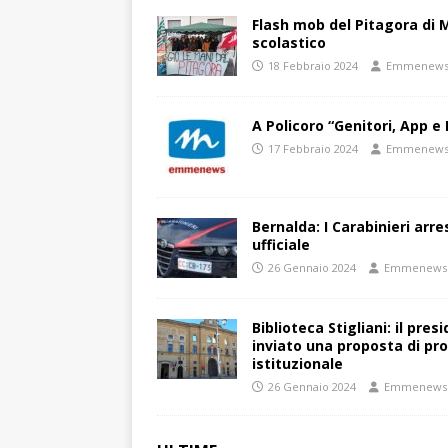
Flash mob del Pitagora di
scolastico
18 Febbraio 2024
Emmenew
A Policoro “Genitori, App e 
17 Febbraio 2024
Emmenew
Bernalda: I Carabinieri arr
ufficiale
26 Gennaio 2024
Emmenews
Biblioteca Stigliani: il pre
inviato una proposta di pro
istituzionale
26 Gennaio 2024
Emmenews