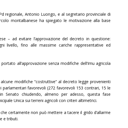
 Pd regionale, Antonio Luongo, e al segretario provinciale di
 circolo montalbanese ha spiegato le motivazione alla base
se – ad evitare l’approvazione del decreto in questione:
gni livello, fino alle massime cariche rappresentative ed
o portato all’approvazione senza modifiche dell’Imu agricola
alcune modifiche “costruttive” al decreto legge provenienti
 parlamentari favorevoli (272 favorevoli 153 contrari, 15 le
no in Senato chiudendo, almeno per adesso, questa fase
pale Unica sui terreni agricoli con criteri altimetrici.
e che certamente non può mettere a tacere il grido d’allarme
 e tributi.