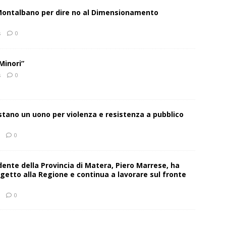
 Montalbano per dire no al Dimensionamento
s
0
Minori”
s
0
estano un uono per violenza e resistenza a pubblico
0
sidente della Provincia di Matera, Piero Marrese, ha
getto alla Regione e continua a lavorare sul fronte
0