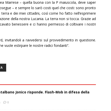
linea Marrese – quella buona con la P maiuscola, deve saper
osegue – e sempre lo sarò costi quel che costi: sono pronto
a terra e dei miei cittadini, così come ho fatto nell’esprimere
llazione della nostra Lucania. La terra non si tocca. Grazie ad
ricavato benessere e ci hanno permesso di coltivare i nostri
Pd, invitandoli a ravvedersi sul provvedimento in questione.
 vuole estirpare le nostre radici fondanti”.
TA
talbano Jonico risponde. Flash-Mob in difesa della
s
0