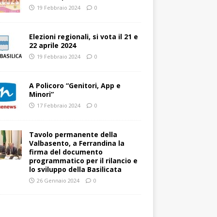
19 Febbraio 2024
0
Elezioni regionali, si vota il 21 e
22 aprile 2024
19 Febbraio 2024
0
A Policoro “Genitori, App e
Minori”
17 Febbraio 2024
0
Tavolo permanente della
Valbasento, a Ferrandina la
firma del documento
programmatico per il rilancio e
lo sviluppo della Basilicata
26 Gennaio 2024
0