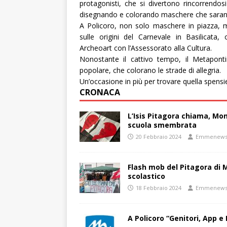
protagonisti, che si divertono rincorrendo
disegnando e colorando maschere che saranno 
A Policoro, non solo maschere in piazza, m
sulle origini del Carnevale in Basilicata,
Archeoart con l’Assessorato alla Cultura.
Nonostante il cattivo tempo, il Metapont
popolare, che colorano le strade di allegria.
Un’occasione in più per trovare quella spensie
CRONACA
L’Isis Pitagora chiama, Mon
scuola smembrata
20 Febbraio 2024
Emmenew
Flash mob del Pitagora di
scolastico
18 Febbraio 2024
Emmenew
A Policoro “Genitori, App e 