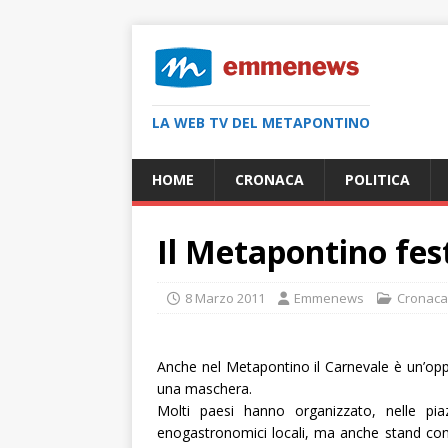
LA WEB TV DEL METAPONTINO
HOME
CRONACA
POLITICA
Il Metapontino fes
8 Marzo 2011
Emmenews
Cronaca
Anche nel Metapontino il Carnevale è un’opp
una maschera.
Molti paesi hanno organizzato, nelle piazz
enogastronomici locali, ma anche stand con t