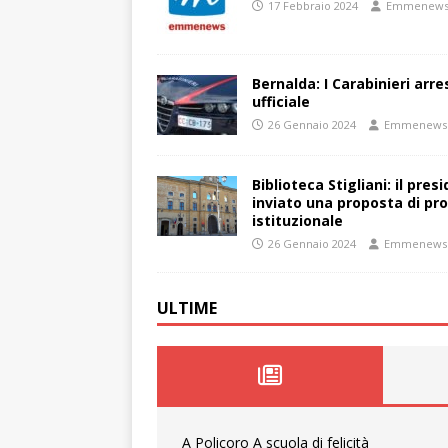
17 Febbraio 2024
Emmenew
Bernalda: I Carabinieri arr
ufficiale
26 Gennaio 2024
Emmenews
Biblioteca Stigliani: il pre
inviato una proposta di pro
istituzionale
26 Gennaio 2024
Emmenews
ULTIME
A Policoro A scuola di felicità