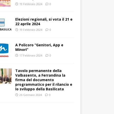
19 Febbraio 2024
0
Elezioni regionali, si vota il 21 e
22 aprile 2024
19 Febbraio 2024
0
A Policoro “Genitori, App e
Minori”
17 Febbraio 2024
0
Tavolo permanente della
Valbasento, a Ferrandina la
firma del documento
programmatico per il rilancio e
lo sviluppo della Basilicata
26 Gennaio 2024
0