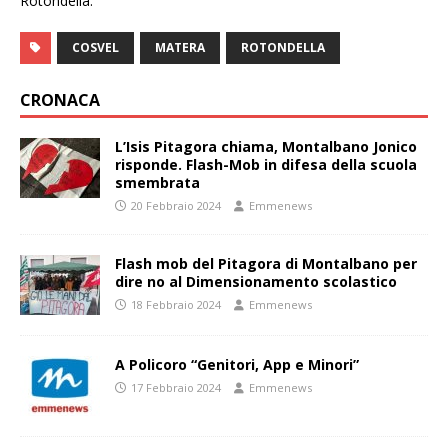
Rotondella.
COSVEL
MATERA
ROTONDELLA
CRONACA
L’Isis Pitagora chiama, Montalbano Jonico
risponde. Flash-Mob in difesa della scuola
smembrata
20 Febbraio 2024
Emmenews
Flash mob del Pitagora di Montalbano per
dire no al Dimensionamento scolastico
18 Febbraio 2024
Emmenews
A Policoro “Genitori, App e Minori”
17 Febbraio 2024
Emmenews