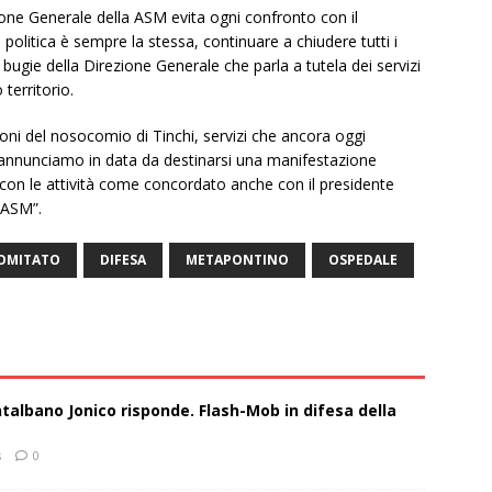
zione Generale della ASM evita ogni confronto con il
politica è sempre la stessa, continuare a chiudere tutti i
 bugie della Direzione Generale che parla a tutela dei servizi
 territorio.
ioni del nosocomio di Tinchi, servizi che ancora oggi
reannunciamo in data da destinarsi una manifestazione
con le attività come concordato anche con il presidente
a ASM”.
OMITATO
DIFESA
METAPONTINO
OSPEDALE
talbano Jonico risponde. Flash-Mob in difesa della
s
0