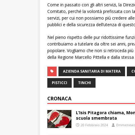
Come in passato con gli altri servizi, la Dire
Comitato, perché la volontà prefissata con la 
servizi, per cui non possiamo più credere alle
pubblici e della sicurezza dell’utenza di questo
Nel pieno rispetto delle pur ridottissime funz
contribuiamo a tutelare da oltre sei anni, p
popolare. Vogliamo che non si retroceda più 
della Regione Marcello Pittella e dalla stess
AZIENDA SANITARIA DI MATERA
C
PISTICCI
TINCHI
CRONACA
L’Isis Pitagora chiama, Mon
scuola smembrata
20 Febbraio 2024
Emmenew