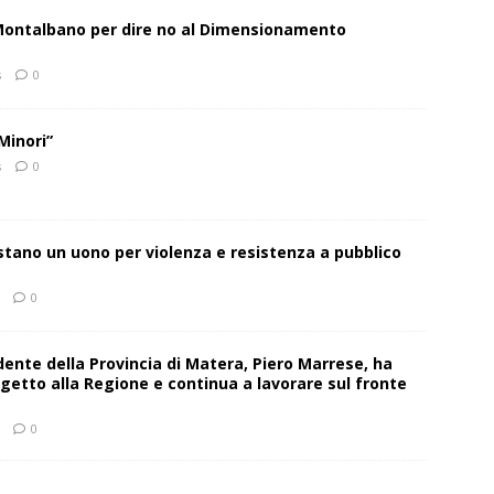
 Montalbano per dire no al Dimensionamento
s
0
Minori”
s
0
estano un uono per violenza e resistenza a pubblico
0
sidente della Provincia di Matera, Piero Marrese, ha
getto alla Regione e continua a lavorare sul fronte
0