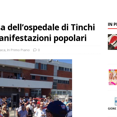
sa dell’ospedale di Tinchi
IN 
nifestazioni popolari
aca
,
In Primo Piano
0