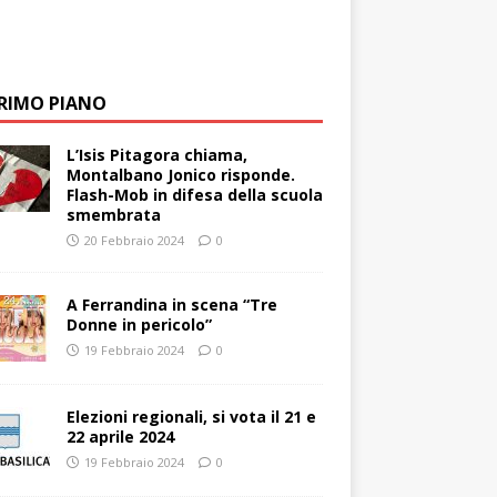
PRIMO PIANO
L’Isis Pitagora chiama,
Montalbano Jonico risponde.
Flash-Mob in difesa della scuola
smembrata
20 Febbraio 2024
0
A Ferrandina in scena “Tre
Donne in pericolo”
19 Febbraio 2024
0
Elezioni regionali, si vota il 21 e
22 aprile 2024
19 Febbraio 2024
0