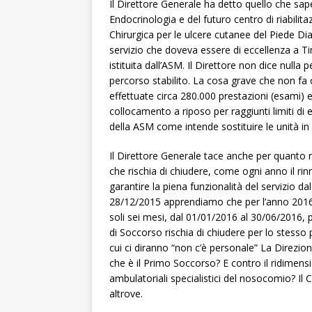
Il Direttore Generale ha detto quello che sape
Endocrinologia e del futuro centro di riabilita
Chirurgica per le ulcere cutanee del Piede Diabe
servizio che doveva essere di eccellenza a T
istituita dall’ASM. Il Direttore non dice nulla p
percorso stabilito. La cosa grave che non fa
effettuate circa 280.000 prestazioni (esami) e
collocamento a riposo per raggiunti limiti di e
della ASM come intende sostituire le unità in
Il Direttore Generale tace anche per quanto r
che rischia di chiudere, come ogni anno il r
garantire la piena funzionalità del servizio d
28/12/2015 apprendiamo che per l’anno 2016 il
soli sei mesi, dal 01/01/2016 al 30/06/2016, p
di Soccorso rischia di chiudere per lo stesso p
cui ci diranno “non c’è personale” La Direzi
che è il Primo Soccorso? E contro il ridimens
ambulatoriali specialistici del nosocomio? Il 
altrove.