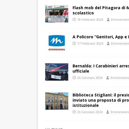
Flash mob del Pitagora di
scolastico
18 Febbraio 2024
Emmenew
A Policoro “Genitori, App e 
17 Febbraio 2024
Emmenew
Bernalda: I Carabinieri arr
ufficiale
26 Gennaio 2024
Emmenews
Biblioteca Stigliani: il pre
inviato una proposta di pro
istituzionale
26 Gennaio 2024
Emmenews