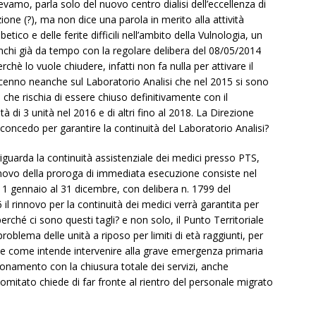
vamo, parla solo del nuovo centro dialisi dell’eccellenza di
zione (?), ma non dice una parola in merito alla attività
tico e delle ferite difficili nell’ambito della Vulnologia, un
inchi già da tempo con la regolare delibera del 08/05/2014
erchè lo vuole chiudere, infatti non fa nulla per attivare il
 cenno neanche sul Laboratorio Analisi che nel 2015 si sono
 che rischia di essere chiuso definitivamente con il
tà di 3 unità nel 2016 e di altri fino al 2018. La Direzione
 concedo per garantire la continuità del Laboratorio Analisi?
iguarda la continuità assistenziale dei medici presso PTS,
innovo della proroga di immediata esecuzione consiste nel
al 1 gennaio al 31 dicembre, con delibera n. 1799 del
 rinnovo per la continuità dei medici verrà garantita per
erché ci sono questi tagli? e non solo, il Punto Territoriale
roblema delle unità a riposo per limiti di età raggiunti, per
one come intende intervenire alla grave emergenza primaria
ionamento con la chiusura totale dei servizi, anche
Comitato chiede di far fronte al rientro del personale migrato