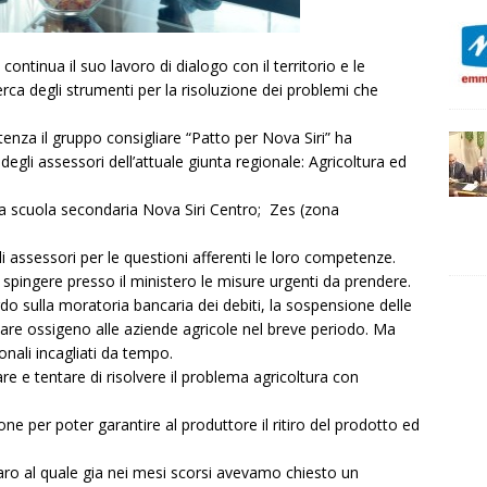
ontinua il suo lavoro di dialogo con il territorio e le
cerca degli strumenti per la risoluzione dei problemi che
tenza il gruppo consigliare “Patto per Nova Siri” ha
li assessori dell’attuale giunta regionale: Agricoltura ed
ola scuola secondaria Nova Siri Centro; Zes (zona
i assessori per le questioni afferenti le loro competenze.
 spingere presso il ministero le misure urgenti da prendere.
o sulla moratoria bancaria dei debiti, la sospensione delle
r dare ossigeno alle aziende agricole nel breve periodo. Ma
nali incagliati da tempo.
are e tentare di risolvere il problema agricoltura con
ione per poter garantire al produttore il ritiro del prodotto ed
o al quale gia nei mesi scorsi avevamo chiesto un