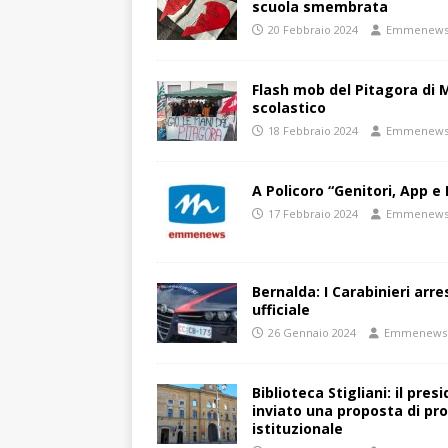
scuola smembrata
20 Febbraio 2024
Emmenew
Flash mob del Pitagora di
scolastico
18 Febbraio 2024
Emmenew
A Policoro “Genitori, App e 
17 Febbraio 2024
Emmenew
Bernalda: I Carabinieri arr
ufficiale
26 Gennaio 2024
Emmenews
Biblioteca Stigliani: il pre
inviato una proposta di pro
istituzionale