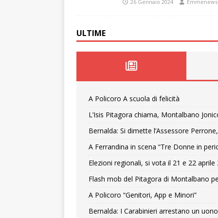
26 Gennaio 2024
Emmenews
ULTIME
A Policoro A scuola di felicità
L’Isis Pitagora chiama, Montalbano Jonic
Bernalda: Si dimette l’Assessore Perrone,
A Ferrandina in scena “Tre Donne in peri
Elezioni regionali, si vota il 21 e 22 april
Flash mob del Pitagora di Montalbano pe
A Policoro “Genitori, App e Minori”
Bernalda: I Carabinieri arrestano un uono 