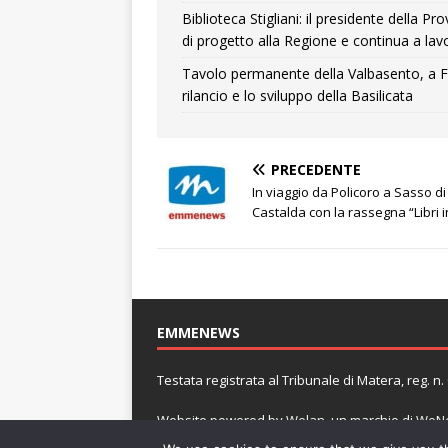
Biblioteca Stigliani: il presidente della 
di progetto alla Regione e continua a lavo
Tavolo permanente della Valbasento, a F
rilancio e lo sviluppo della Basilicata
PRECEDENTE
In viaggio da Policoro a Sasso di
Castalda con la rassegna “Libri 
EMMENEWS
Testata registrata al Tribunale di Matera, reg. 
Website powered by
Welan
, un marchio di
WeNe