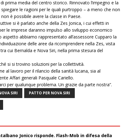
 di prima media del centro storico. Rinnovato l’impegno e la
r spiegare le ragioni per le quali purtroppo – a meno che non
 non è possibile avere la classe in Paese.
uttive si è parlato anche della Zes Jonica, i cui effetti in
i per le imprese daranno impulso allo sviluppo economico
imo aspetto abbiamo rappresentato all’assessore Cupparo la
di individuazione delle aree da ricomprendere nella Zes, vista
, tra cui Bernalda e Nova Siri, nella prima stesura del
si si trovino soluzioni per la collettività.
e al lavoro per il rilancio della sanità lucana, sia al
e Affari generali Pasquale Cariello.
arci per qualunque problema. Un grazie da parte nostra”.
NOVA SIRI
PATTO PER NOVA SIRI
talbano Jonico risponde. Flash-Mob in difesa della