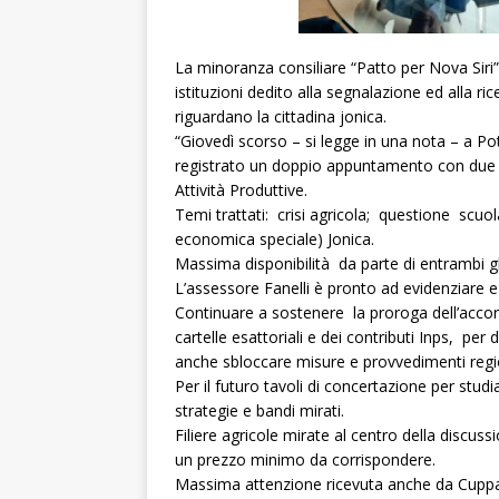
La minoranza consiliare “Patto per Nova Siri” c
istituzioni dedito alla segnalazione ed alla ri
riguardano la cittadina jonica.
“Giovedì scorso – si legge in una nota – a Po
registrato un doppio appuntamento con due deg
Attività Produttive.
Temi trattati: crisi agricola; questione scu
economica speciale) Jonica.
Massima disponibilità da parte di entrambi gl
L’assessore Fanelli è pronto ad evidenziare e
Continuare a sostenere la proroga dell’accord
cartelle esattoriali e dei contributi Inps, pe
anche sbloccare misure e provvedimenti regio
Per il futuro tavoli di concertazione per studi
strategie e bandi mirati.
Filiere agricole mirate al centro della discuss
un prezzo minimo da corrispondere.
Massima attenzione ricevuta anche da Cuppar