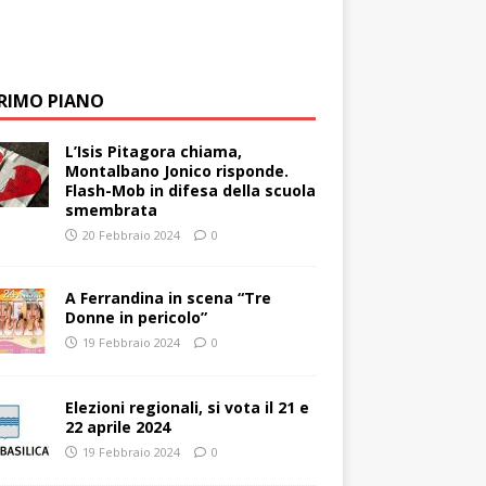
PRIMO PIANO
L’Isis Pitagora chiama,
Montalbano Jonico risponde.
Flash-Mob in difesa della scuola
smembrata
20 Febbraio 2024
0
A Ferrandina in scena “Tre
Donne in pericolo”
19 Febbraio 2024
0
Elezioni regionali, si vota il 21 e
22 aprile 2024
19 Febbraio 2024
0