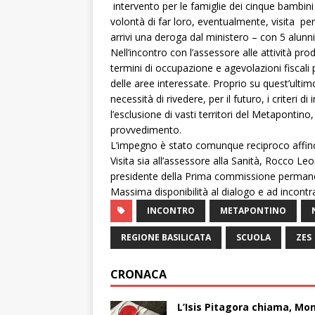
intervento per le famiglie dei cinque bambini
volontà di far loro, eventualmente, visita pe
arrivi una deroga dal ministero – con 5 alunni
Nell’incontro con l’assessore alle attività prod
termini di occupazione e agevolazioni fiscal
delle aree interessate. Proprio su quest’ult
necessità di rivedere, per il futuro, i criteri 
l’esclusione di vasti territori del Metapontino
provvedimento.
L’impegno è stato comunque reciproco affinché 
Visita sia all’assessore alla Sanità, Rocco Leon
presidente della Prima commissione permanent
Massima disponibilità al dialogo e ad incontr
INCONTRO
METAPONTINO
REGIONE BASILICATA
SCUOLA
ZES
CRONACA
L’Isis Pitagora chiama, Mon