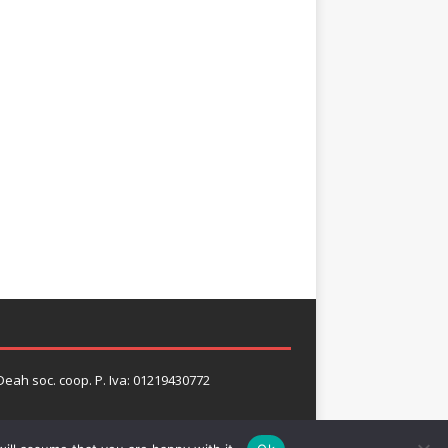
 Deah soc. coop. P. Iva: 01219430772