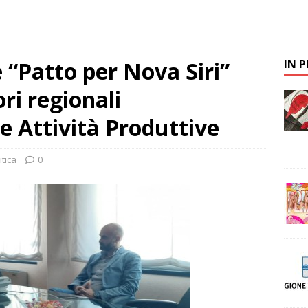
e “Patto per Nova Siri”
IN 
ori regionali
le Attività Produttive
itica
0