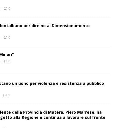
s
0
 Montalbano per dire no al Dimensionamento
s
0
Minori”
s
0
estano un uono per violenza e resistenza a pubblico
0
sidente della Provincia di Matera, Piero Marrese, ha
getto alla Regione e continua a lavorare sul fronte