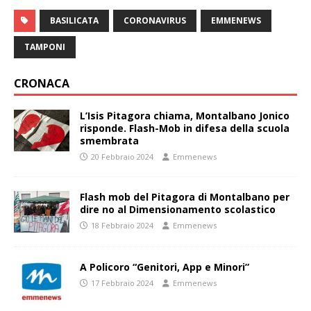
BASILICATA
CORONAVIRUS
EMMENEWS
TAMPONI
CRONACA
L’Isis Pitagora chiama, Montalbano Jonico
risponde. Flash-Mob in difesa della scuola
smembrata
20 Febbraio 2024
Emmenews
Flash mob del Pitagora di Montalbano per
dire no al Dimensionamento scolastico
18 Febbraio 2024
Emmenews
A Policoro “Genitori, App e Minori”
17 Febbraio 2024
Emmenews