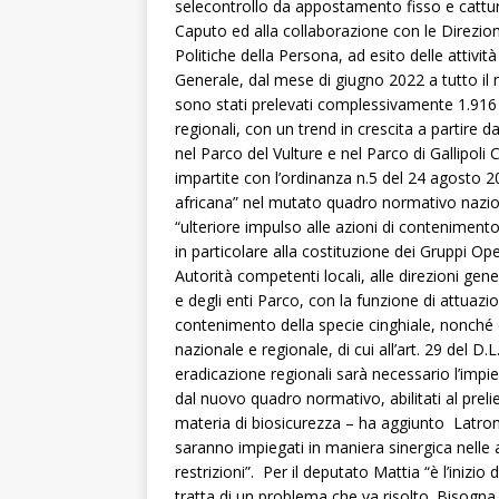
selecontrollo da appostamento fisso e cattur
Caputo ed alla collaborazione con le Direzioni
Politiche della Persona, ad esito delle attivit
Generale, dal mese di giugno 2022 a tutto il
sono stati prelevati complessivamente 1.916 c
regionali, con un trend in crescita a partire 
nel Parco del Vulture e nel Parco di Gallipoli
impartite con l’ordinanza n.5 del 24 agosto 2
africana” nel mutato quadro normativo nazion
“ulteriore impulso alle azioni di contenimento
in particolare alla costituzione dei Gruppi Ope
Autorità competenti locali, alle direzioni gene
e degli enti Parco, con la funzione di attuazio
contenimento della specie cinghiale, nonché di
nazionale e regionale, di cui all’art. 29 del D.
eradicazione regionali sarà necessario l’impieg
dal nuovo quadro normativo, abilitati al prel
materia di biosicurezza – ha aggiunto Latroni
saranno impiegati in maniera sinergica nelle a
restrizioni”. Per il deputato Mattia “è l’iniz
tratta di un problema che va risolto. Bisogna 