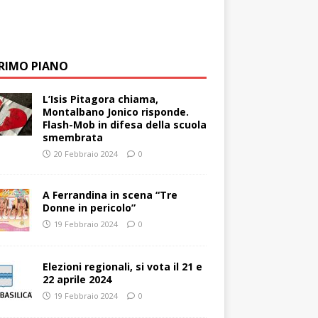
PRIMO PIANO
L’Isis Pitagora chiama,
Montalbano Jonico risponde.
Flash-Mob in difesa della scuola
smembrata
20 Febbraio 2024
0
A Ferrandina in scena “Tre
Donne in pericolo”
19 Febbraio 2024
0
Elezioni regionali, si vota il 21 e
22 aprile 2024
19 Febbraio 2024
0