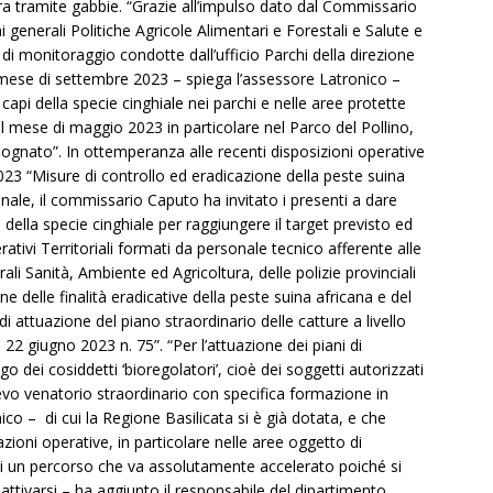
a tramite gabbie. “Grazie all’impulso dato dal Commissario
 generali Politiche Agricole Alimentari e Forestali e Salute e
à di monitoraggio condotte dall’ufficio Parchi della direzione
 mese di settembre 2023 – spiega l’assessore Latronico –
api della specie cinghiale nei parchi e nelle aree protette
dal mese di maggio 2023 in particolare nel Parco del Pollino,
 Cognato”. In ottemperanza alle recenti disposizioni operative
023 “Misure di controllo ed eradicazione della peste suina
ale, il commissario Caputo ha invitato i presenti a dare
 della specie cinghiale per raggiungere il target previsto ed
rativi Territoriali formati da personale tecnico afferente alle
rali Sanità, Ambiente ed Agricoltura, delle polizie provinciali
ne delle finalità eradicative della peste suina africana e del
 attuazione del piano straordinario delle catture a livello
L. 22 giugno 2023 n. 75”. “Per l’attuazione dei piani di
o dei cosiddetti ‘bioregolatori’, cioè dei soggetti autorizzati
ievo venatorio straordinario con specifica formazione in
co – di cui la Regione Basilicata si è già dotata, e che
zioni operative, in particolare nelle aree oggetto di
io di un percorso che va assolutamente accelerato poiché si
attivarsi – ha aggiunto il responsabile del dipartimento