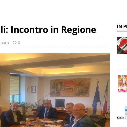
i: Incontro in Regione
IN 
onaca
0