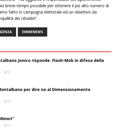
l più breve tempo possibile per ottenere il più alto numero di
biamo fatto in campagna elettorale ed un obiettivo da
illità dei cittadini” .
GENZA
EMMENEWS
talbano Jonico risponde. Flash-Mob in difesa della
s
0
 Montalbano per dire no al Dimensionamento
s
0
Minori”
s
0