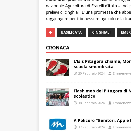
nazionale Agricoltura di Fratelli d’Italia – ne
prelievi di cinghiali. E’ una promessa che ab
raggiungere per il benessere agricolo e la tranqu
BASILICATA
CINGHIALI
EMER
CRONACA
L’Isis Pitagora chiama, Mon
scuola smembrata
20 Febbraio 2024
Emmenew
Flash mob del Pitagora di
scolastico
18 Febbraio 2024
Emmenew
A Policoro “Genitori, App e 
17 Febbraio 2024
Emmenew