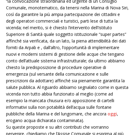
“la convocazione straordinaria ed urgente di un Consiglio
Comunale, monotematico, da tenersi nella Marina di Nova Siri,
così da garantire la più ampia partecipazione dei cittadini e
degli operatori commerciali e turistici, parti lese di tutta la
vicenda; nel merito, si è chiesto l’intervento dell’Istituto
Superiore di Sanità quale soggetto istituzionale “super partes”
affinché sia verificata, da un lato, la piena attendibilità dei dati
forniti da Arpab e , dall’altro, l’opportunità di implementare
nuovi e moderni sistemi di gestione delle acque che tengano
conto dell’attuale sistema infrastrutturale; da ultimo abbiamo
chiesto la predisposizione di procedure operative di
emergenza (sul versante della comunicazione e sulle
prescrizioni da adottare) affinché sia pienamente garantita la
salute pubblica. Al riguardo abbiamo segnalato come in questa
vicenda non tutto abbia funzionato al meglio (come ad
esempio la mancata chiusura e/o apposizione di cartelli
informativi sulla non potabilità dell’acqua sulle fontane
pubbliche della Marina e del lungomare, che ancora
oggi
,
erogano acqua dichiarata contaminata).
Su queste proposte e su altri contributi che vorranno
pervenire, chiediamo che l’Assise Comunale si esprima al più