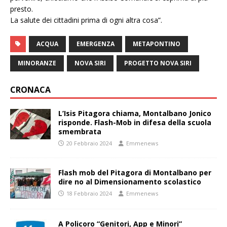
presto.
La salute dei cittadini prima di ogni altra cosa”.
ACQUA
EMERGENZA
METAPONTINO
MINORANZE
NOVA SIRI
PROGETTO NOVA SIRI
CRONACA
L’Isis Pitagora chiama, Montalbano Jonico
risponde. Flash-Mob in difesa della scuola
smembrata
20 Febbraio 2024
Emmenews
Flash mob del Pitagora di Montalbano per
dire no al Dimensionamento scolastico
18 Febbraio 2024
Emmenews
A Policoro “Genitori, App e Minori”