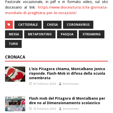
Pastorale vocazionale, in pdf e in formato video, sul sito
diocesano al link:
https://www.diocesitursi.it/la-giornata-
mondiale-di-preghiera-per-le-vocazioni/
CATTEDRALE
CHIESA
CORONAVIRUS
MESSA
METAPONTINO
PASQUA
STREAMING
TURSI
CRONACA
L’Isis Pitagora chiama, Montalbano Jonico
risponde. Flash-Mob in difesa della scuola
smembrata
20 Febbraio 2024
Emmenews
Flash mob del Pitagora di Montalbano per
dire no al Dimensionamento scolastico
18 Febbraio 2024
Emmenews