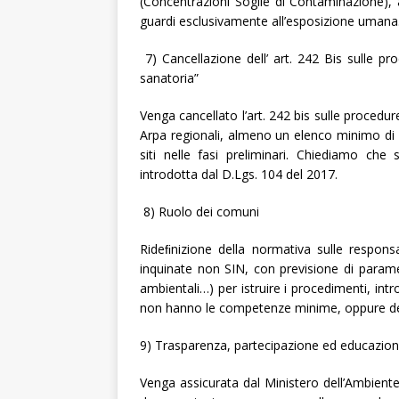
(Concentrazioni Soglie di Contaminazione),
guardi esclusivamente all’esposizione umana
7) Cancellazione dell’ art. 242 Bis sulle pr
sanatoria”
Venga cancellato l’art. 242 bis sulle procedu
Arpa regionali, almeno un elenco minimo di 
siti nelle fasi preliminari. Chiediamo che 
introdotta dal D.Lgs. 104 del 2017.
8) Ruolo dei comuni
Rideﬁnizione della normativa sulle respons
inquinate non SIN, con previsione di paramet
ambientali…) per istruire i procedimenti, int
non hanno le competenze minime, oppure deﬁ
9) Trasparenza, partecipazione ed educazio
Venga assicurata dal Ministero dell’Ambiente