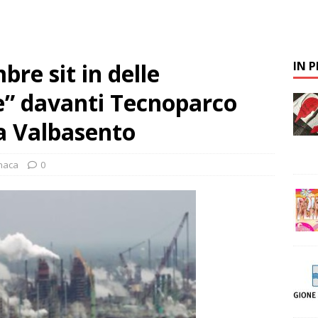
re sit in delle
IN 
e” davanti Tecnoparco
la Valbasento
naca
0