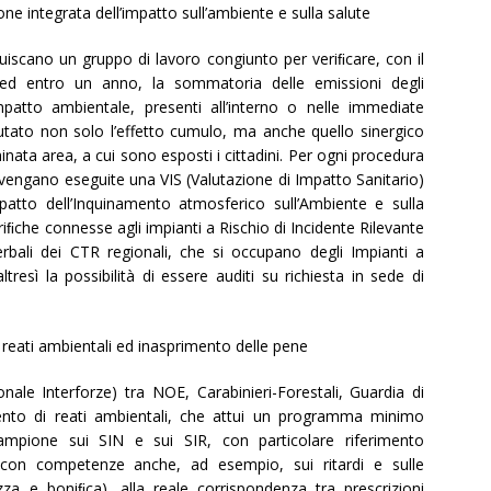
one integrata dell’impatto sull’ambiente e sulla salute
ituiscano un gruppo di lavoro congiunto per veriﬁcare, con il
a ed entro un anno, la sommatoria delle emissioni degli
mpatto ambientale, presenti all’interno o nelle immediate
utato non solo l’effetto cumulo, ma anche quello sinergico
inata area, a cui sono esposti i cittadini. Per ogni procedura
vengano eseguite una VIS (Valutazione di Impatto Sanitario)
mpatto dell’Inquinamento atmosferico sull’Ambiente e sulla
riﬁche connesse agli impianti a Rischio di Incidente Rilevante
erbali dei CTR regionali, che si occupano degli Impianti a
tresì la possibilità di essere auditi su richiesta in sede di
 reati ambientali ed inasprimento delle pene
ale Interforze) tra NOE, Carabinieri-Forestali, Guardia di
ento di reati ambientali, che attui un programma minimo
campione sui SIN e sui SIR, con particolare riferimento
 (con competenze anche, ad esempio, sui ritardi e sulle
zza e boniﬁca), alla reale corrispondenza tra prescrizioni