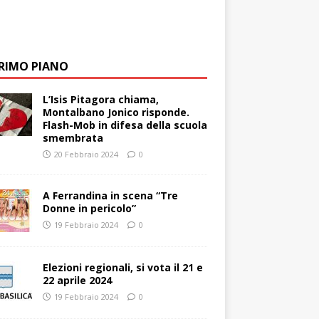
PRIMO PIANO
L’Isis Pitagora chiama,
Montalbano Jonico risponde.
Flash-Mob in difesa della scuola
smembrata
20 Febbraio 2024
0
A Ferrandina in scena “Tre
Donne in pericolo”
19 Febbraio 2024
0
Elezioni regionali, si vota il 21 e
22 aprile 2024
19 Febbraio 2024
0