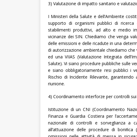
3) Valutazione di impatto sanitario e valutazi
I Ministeri della Salute e dell’Ambiente cost
supporto di organismi pubblici di ricerc
stabilimenti produttivi, ad alto e medio i
vicinanze dei SIN. Chiediamo che venga val
delle emissioni e delle ricadute in una determ
di autorizzazione ambientale chiediamo che 
ed una VIIAS (Valutazione Integrata dell’I
Salute). Vi siano procedure pubbliche sulle ve
e siano obbligatoriamente resi pubblici i v
Rischio di Incidente Rilevante, garantendo al
riunione.
4) Coordinamento interforze per controlli sui
Istituzione di un CNI (Coordinamento Nazion
Finanza e Guardia Costiera per l’accertam
nazionale di controlli e sorveglianza a 
all’attuazione delle procedure di boniﬁca
omissioni nelle attività di messa in sicure