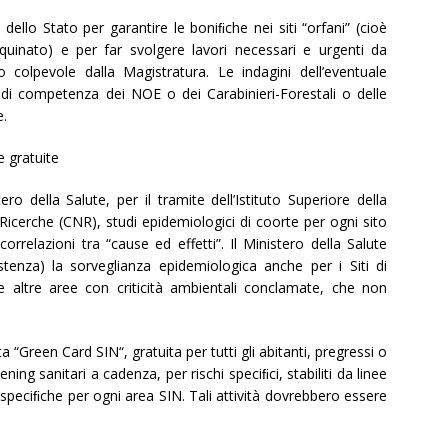
dello Stato per garantire le boniﬁche nei siti “orfani” (cioè
nquinato) e per far svolgere lavori necessari e urgenti da
o colpevole dalla Magistratura. Le indagini dell’eventuale
 di competenza dei NOE o dei Carabinieri-Forestali o delle
e.
e gratuite
ro della Salute, per il tramite dell’Istituto Superiore della
 Ricerche (CNR), studi epidemiologici di coorte per ogni sito
 correlazioni tra “cause ed effetti”. Il Ministero della Salute
istenza) la sorveglianza epidemiologica anche per i Siti di
e altre aree con criticità ambientali conclamate, che non
“Green Card SIN“, gratuita per tutti gli abitanti, pregressi o
ening sanitari a cadenza, per rischi speciﬁci, stabiliti da linee
 speciﬁche per ogni area SIN. Tali attività dovrebbero essere