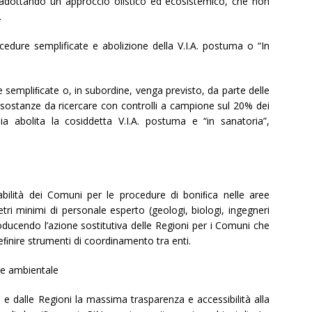
 adottando un approccio olistico ed ecosistemico, che non
.
ocedure semplificate e abolizione della V.I.A. postuma o “In
re sempliﬁcate o, in subordine, venga previsto, da parte delle
sostanze da ricercare con controlli a campione sul 20% dei
sia abolita la cosiddetta V.I.A. postuma e “in sanatoria”,
abilità dei Comuni per le procedure di boniﬁca nelle aree
ri minimi di personale esperto (geologi, biologi, ingegneri
roducendo l’azione sostitutiva delle Regioni per i Comuni che
nire strumenti di coordinamento tra enti.
ne ambientale
 e dalle Regioni la massima trasparenza e accessibilità alla