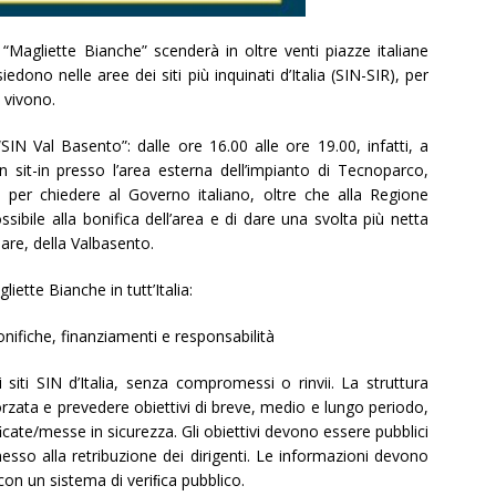
Magliette Bianche” scenderà in oltre venti piazze italiane
iedono nelle aree dei siti più inquinati d’Italia (SIN-SIR), per
i vivono.
IN Val Basento”: dalle ore 16.00 alle ore 19.00, infatti, a
n sit-in presso l’area esterna dell’impianto di Tecnoparco,
per chiedere al Governo italiano, oltre che alla Regione
ibile alla bonifica dell’area e di dare una svolta più netta
olare, della Valbasento.
liette Bianche in tutt’Italia:
ifiche, finanziamenti e responsabilità
 siti SIN d’Italia, senza compromessi o rinvii. La struttura
orzata e prevedere obiettivi di breve, medio e lungo periodo,
iﬁcate/messe in sicurezza. Gli obiettivi devono essere pubblici
sso alla retribuzione dei dirigenti. Le informazioni devono
 con un sistema di veriﬁca pubblico.