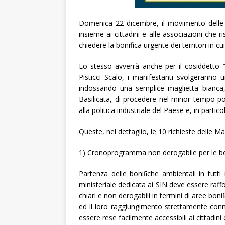
Domenica 22 dicembre, il movimento delle “
insieme ai cittadini e alle associazioni che ris
chiedere la bonifica urgente dei territori in cu
Lo stesso avverrà anche per il cosiddetto “S
Pisticci Scalo, i manifestanti svolgeranno u
indossando una semplice maglietta bianca, 
Basilicata, di procedere nel minor tempo poss
alla politica industriale del Paese e, in partic
Queste, nel dettaglio, le 10 richieste delle Mag
1) Cronoprogramma non derogabile per le bon
Partenza delle boniﬁche ambientali in tutti i
ministeriale dedicata ai SIN deve essere raff
chiari e non derogabili in termini di aree bon
ed il loro raggiungimento strettamente conne
essere rese facilmente accessibili ai cittadini