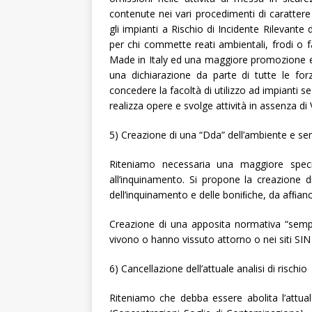
contenute nei vari procedimenti di carattere a
gli impianti a Rischio di Incidente Rilevante
per chi commette reati ambientali, frodi o f
Made in Italy ed una maggiore promozione e tu
una dichiarazione da parte di tutte le for
concedere la facoltà di utilizzo ad impianti s
realizza opere e svolge attività in assenza di V.
5) Creazione di una “Dda” dell’ambiente e sempl
Riteniamo necessaria una maggiore specia
all’inquinamento. Si propone la creazione 
dell’inquinamento e delle boniﬁche, da afﬁancar
Creazione di una apposita normativa “sempliﬁ
vivono o hanno vissuto attorno o nei siti SIN e 
6) Cancellazione dell’attuale analisi di rischio
Riteniamo che debba essere abolita l’attuale