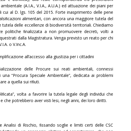
mbientale (A.I.A., V.I.A., A.U.A.) ed attuazione dei piani per
 di cui al D. lgs. 105 del 2015. Forte inasprimento delle pene
alsiﬁcazioni alimentari, con ancora una maggiore tutela del
tela delle eccellenze di biodiversità territoriali. Chiediamo
ze politiche ﬁnalizzata a non promuovere decreti, volti a
equestrati dalla Magistratura. Venga previsto un reato per chi
I.A. o V.Inc.A.
ificazione all’accesso alla giustizia per i cittadini
lizzazione delle Procure sui reati ambientali, connessi
di una “Procura Speciale Ambientale”, dedicata ai problemi
e a quella sui riﬁuti.
cata”, volta a favorire la tutela legale degli individui che
che potrebbero aver visti lesi, negli anni, dei loro diritti.
 Analisi di Rischio, ﬁssando soglie e limiti certi delle CSC