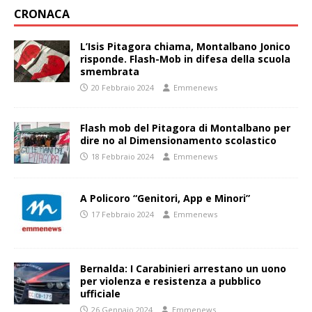
CRONACA
L’Isis Pitagora chiama, Montalbano Jonico
risponde. Flash-Mob in difesa della scuola
smembrata
20 Febbraio 2024
Emmenews
Flash mob del Pitagora di Montalbano per
dire no al Dimensionamento scolastico
18 Febbraio 2024
Emmenews
A Policoro “Genitori, App e Minori”
17 Febbraio 2024
Emmenews
Bernalda: I Carabinieri arrestano un uono
per violenza e resistenza a pubblico
ufficiale
26 Gennaio 2024
Emmenews