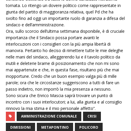
tornata. Lo ritengo un dovere politico come rappresentate in
giunta del partito di maggioranza relativa, quel Pd che ha
svolto fino ad oggi un importante ruolo di garanzia a difesa del
sindaco e dell’amministrazione.
Ora, sullo scorcio dell’ultima settimana disponibile, è di cruciale
importanza che il Sindaco possa portare avanti le
interlocuzioni con i consiglieri con la più ampia libertà di
manovra. Pertanto ho deciso di rimettere tutte le mie deleghe
nelle mani del sindaco, alleggerendo lui e il tavolo politico da
inutili e deleterie brame di posizionamento che non mi sono
mai appartenute e che, in questa fase, risultano più che mai
inopportune. Credo che un buon esempio valga più di mille
parole; ora che le circostanze suggeriscono a tutti di fare un
passo indietro, non imporrò la mia presenza a nessuno.
Sono sicura che Enrico Mascia saprà trovare un punto di
incontro con i suoi interlocutori; a lui, alla giunta e al consiglio
rinnovo la mia stima e il mio personale affetto”.
AMMINISTRAZIONE COMUNALE
CRISI
DIMISSIONI
METAPONTINO
POLICORO