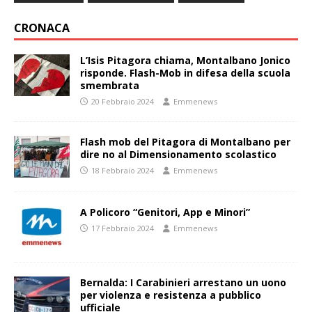
CRONACA
L’Isis Pitagora chiama, Montalbano Jonico
risponde. Flash-Mob in difesa della scuola
smembrata
20 Febbraio 2024
Emmenews
Flash mob del Pitagora di Montalbano per
dire no al Dimensionamento scolastico
18 Febbraio 2024
Emmenews
A Policoro “Genitori, App e Minori”
17 Febbraio 2024
Emmenews
Bernalda: I Carabinieri arrestano un uono
per violenza e resistenza a pubblico
ufficiale