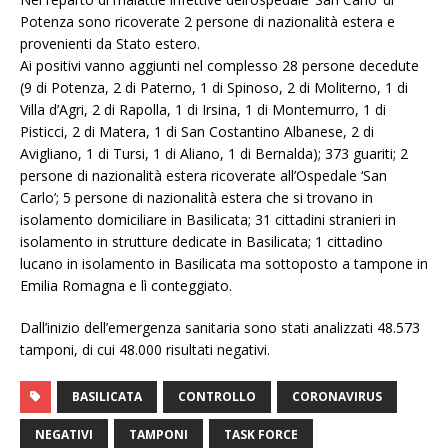
Potenza sono ricoverate 2 persone di nazionalità estera e
provenienti da Stato estero.
Ai positivi vanno aggiunti nel complesso 28 persone decedute
(9 di Potenza, 2 di Paterno, 1 di Spinoso, 2 di Moliterno, 1 di
Villa d’Agri, 2 di Rapolla, 1 di Irsina, 1 di Montemurro, 1 di
Pisticci, 2 di Matera, 1 di San Costantino Albanese, 2 di
Avigliano, 1 di Tursi, 1 di Aliano, 1 di Bernalda); 373 guariti; 2
persone di nazionalità estera ricoverate all’Ospedale ‘San
Carlo’; 5 persone di nazionalità estera che si trovano in
isolamento domiciliare in Basilicata; 31 cittadini stranieri in
isolamento in strutture dedicate in Basilicata; 1 cittadino
lucano in isolamento in Basilicata ma sottoposto a tampone in
Emilia Romagna e lì conteggiato.
Dall’inizio dell’emergenza sanitaria sono stati analizzati 48.573
tamponi, di cui 48.000 risultati negativi.
BASILICATA
CONTROLLO
CORONAVIRUS
NEGATIVI
TAMPONI
TASK FORCE