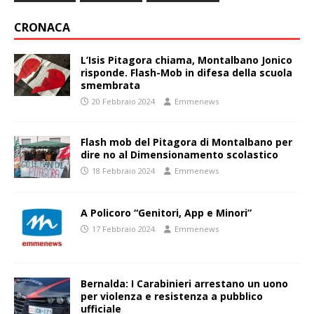
CRONACA
L’Isis Pitagora chiama, Montalbano Jonico
risponde. Flash-Mob in difesa della scuola
smembrata
20 Febbraio 2024
Emmenews
Flash mob del Pitagora di Montalbano per
dire no al Dimensionamento scolastico
18 Febbraio 2024
Emmenews
A Policoro “Genitori, App e Minori”
17 Febbraio 2024
Emmenews
Bernalda: I Carabinieri arrestano un uono
per violenza e resistenza a pubblico
ufficiale