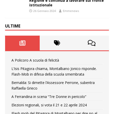
Regione e continua a lavorare sul fronte
istituzionale
26 Gennaio 2024
Emmenews
ULTIME
A Policoro A scuola di felicità
L’Isis Pitagora chiama, Montalbano Jonico risponde.
Flash-Mob in difesa della scuola smembrata
Bernalda: Si dimette l’Assessore Perrone, subentra
Raffaella Grieco
A Ferrandina in scena “Tre Donne in pericolo”
Elezioni regionali, si vota il 21 e 22 aprile 2024
Flash mob del Pitagora di Montalbano per dire no al