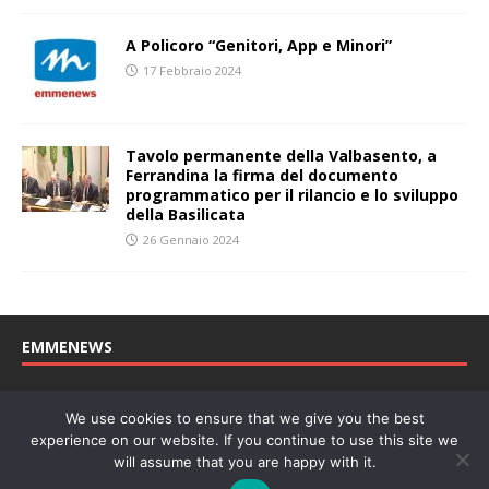
A Policoro “Genitori, App e Minori”
17 Febbraio 2024
Tavolo permanente della Valbasento, a
Ferrandina la firma del documento
programmatico per il rilancio e lo sviluppo
della Basilicata
26 Gennaio 2024
EMMENEWS
Testata registrata al Tribunale di Matera, reg. n. 04/2011 del
We use cookies to ensure that we give you the best
27/04/2011. Direttore Responsabile: Concetta Monzo, Editore: Deah
experience on our website. If you continue to use this site we
soc. coop. P. Iva: 01219430772
will assume that you are happy with it.
Website powered by
Welan
, un marchio di
WeNetwork SRL