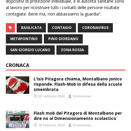
dispositivi di protezione individuale, e le autorità sanitarie sono
al lavoro per ricostruire tutti i contatti delle persone risultate
contagiate. Bene ma, non abbassiamo la guardia”.
BASILICATA
CONTAGIO
CORONAVIRUS
METAPONTINO
PINO GIORDANO
SAN GIORGIO LUCANO
ZONA ROSSA
CRONACA
L’Isis Pitagora chiama, Montalbano Jonico
risponde. Flash-Mob in difesa della scuola
smembrata
20 Febbraio 2024
Emmenews
Flash mob del Pitagora di Montalbano per
dire no al Dimensionamento scolastico
18 Febbraio 2024
Emmenews