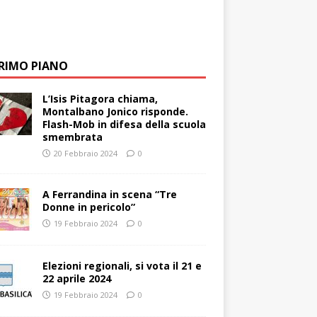
PRIMO PIANO
L’Isis Pitagora chiama,
Montalbano Jonico risponde.
Flash-Mob in difesa della scuola
smembrata
20 Febbraio 2024
0
A Ferrandina in scena “Tre
Donne in pericolo”
19 Febbraio 2024
0
Elezioni regionali, si vota il 21 e
22 aprile 2024
19 Febbraio 2024
0