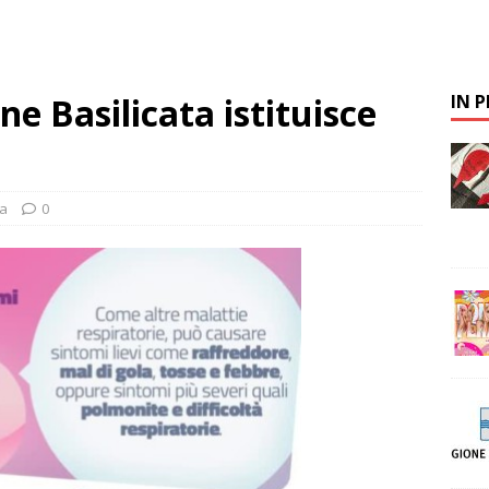
e Basilicata istituisce
IN 
a
0