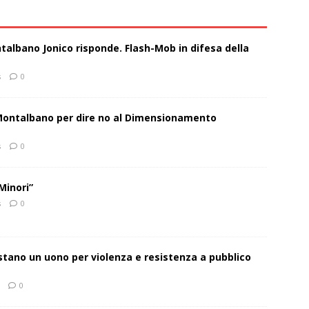
talbano Jonico risponde. Flash-Mob in difesa della
s
0
 Montalbano per dire no al Dimensionamento
s
0
Minori”
s
0
estano un uono per violenza e resistenza a pubblico
0