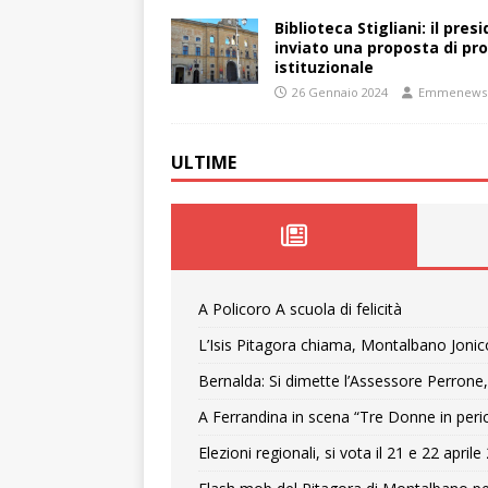
Biblioteca Stigliani: il pre
inviato una proposta di pro
istituzionale
26 Gennaio 2024
Emmenews
ULTIME
A Policoro A scuola di felicità
L’Isis Pitagora chiama, Montalbano Jonic
Bernalda: Si dimette l’Assessore Perrone,
A Ferrandina in scena “Tre Donne in peri
Elezioni regionali, si vota il 21 e 22 april