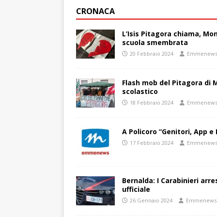
CRONACA
L’Isis Pitagora chiama, Mon
scuola smembrata
20 Febbraio 2024
Emmenew
Flash mob del Pitagora di
scolastico
18 Febbraio 2024
Emmenew
A Policoro “Genitori, App e 
17 Febbraio 2024
Emmenew
Bernalda: I Carabinieri arr
ufficiale
26 Gennaio 2024
Emmenews