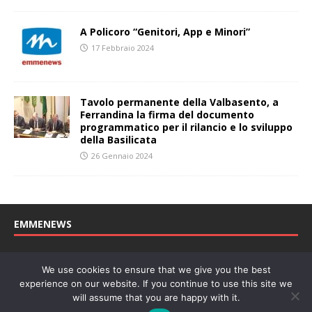
A Policoro “Genitori, App e Minori”
17 Febbraio 2024
Tavolo permanente della Valbasento, a
Ferrandina la firma del documento
programmatico per il rilancio e lo sviluppo
della Basilicata
26 Gennaio 2024
EMMENEWS
Testata registrata al Tribunale di Matera, reg. n. 04/2011 del
We use cookies to ensure that we give you the best
27/04/2011. Direttore Responsabile: Concetta Monzo, Editore: Deah
experience on our website. If you continue to use this site we
soc. coop. P. Iva: 01219430772
will assume that you are happy with it.