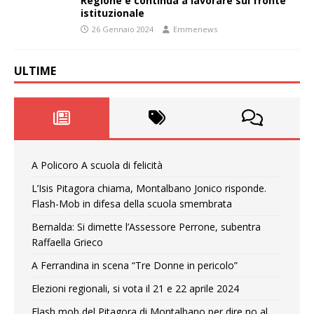
Regione e continua a lavorare sul fronte
istituzionale
26 Gennaio 2024
Emmenews
ULTIME
A Policoro A scuola di felicità
L’Isis Pitagora chiama, Montalbano Jonico risponde.
Flash-Mob in difesa della scuola smembrata
Bernalda: Si dimette l’Assessore Perrone, subentra
Raffaella Grieco
A Ferrandina in scena “Tre Donne in pericolo”
Elezioni regionali, si vota il 21 e 22 aprile 2024
Flash mob del Pitagora di Montalbano per dire no al