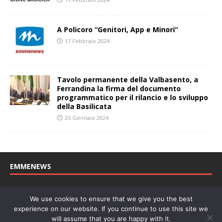
A Policoro “Genitori, App e Minori”
17 Febbraio 2024
Tavolo permanente della Valbasento, a
Ferrandina la firma del documento
programmatico per il rilancio e lo sviluppo
della Basilicata
26 Gennaio 2024
EMMENEWS
Testata registrata al Tribunale di Matera, reg. n. 04/2011 del
We use cookies to ensure that we give you the best
27/04/2011. Direttore Responsabile: Concetta Monzo, Editore: Deah
experience on our website. If you continue to use this site we
soc. coop. P. Iva: 01219430772
will assume that you are happy with it.