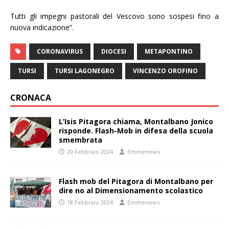
Tutti gli impegni pastorali del Vescovo sono sospesi fino a
nuova indicazione”.
CORONAVIRUS
DIOCESI
METAPONTINO
TURSI
TURSI LAGONEGRO
VINCENZO OROFINO
CRONACA
L’Isis Pitagora chiama, Montalbano Jonico
risponde. Flash-Mob in difesa della scuola
smembrata
20 Febbraio 2024
Emmenews
Flash mob del Pitagora di Montalbano per
dire no al Dimensionamento scolastico
18 Febbraio 2024
Emmenews