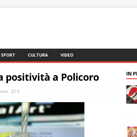
SPORT
CULTURA
VIDEO
 positività a Policoro
IN 
naca
0