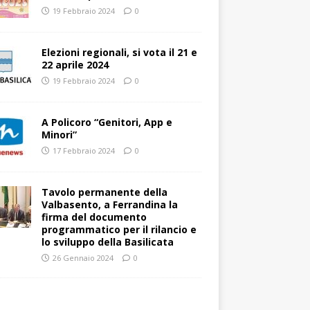
19 Febbraio 2024
0
Elezioni regionali, si vota il 21 e
22 aprile 2024
19 Febbraio 2024
0
A Policoro “Genitori, App e
Minori”
17 Febbraio 2024
0
Tavolo permanente della
Valbasento, a Ferrandina la
firma del documento
programmatico per il rilancio e
lo sviluppo della Basilicata
26 Gennaio 2024
0