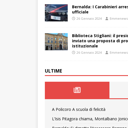
Bernalda: I Carabinieri arr
ufficiale
26 Gennaio 2024
Emmenews
Biblioteca Stigliani: il pre
inviato una proposta di pro
istituzionale
26 Gennaio 2024
Emmenews
ULTIME
A Policoro A scuola di felicità
L’Isis Pitagora chiama, Montalbano Jonic