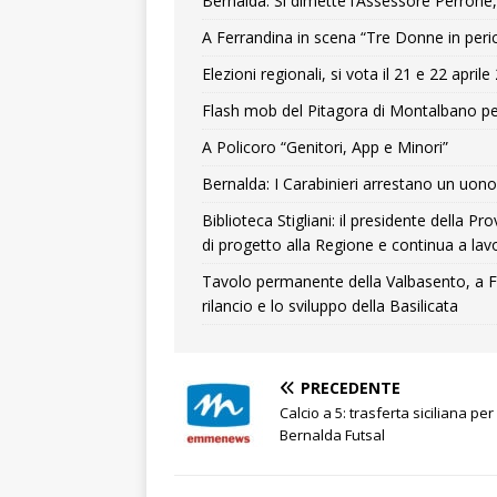
Bernalda: Si dimette l’Assessore Perrone,
A Ferrandina in scena “Tre Donne in peri
Elezioni regionali, si vota il 21 e 22 april
Flash mob del Pitagora di Montalbano pe
A Policoro “Genitori, App e Minori”
Bernalda: I Carabinieri arrestano un uono 
Biblioteca Stigliani: il presidente della 
di progetto alla Regione e continua a lavo
Tavolo permanente della Valbasento, a F
rilancio e lo sviluppo della Basilicata
PRECEDENTE
Calcio a 5: trasferta siciliana per 
Bernalda Futsal