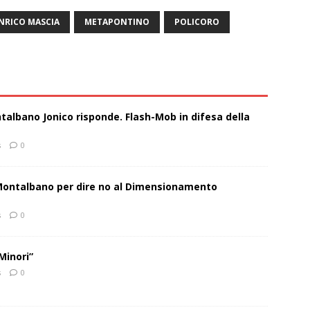
NRICO MASCIA
METAPONTINO
POLICORO
talbano Jonico risponde. Flash-Mob in difesa della
s
0
 Montalbano per dire no al Dimensionamento
s
0
Minori”
s
0