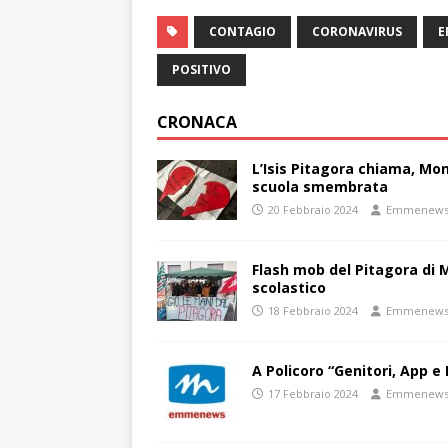
CONTAGIO
CORONAVIRUS
E
POSITIVO
CRONACA
L’Isis Pitagora chiama, Mon
scuola smembrata
20 Febbraio 2024
Emmenew
Flash mob del Pitagora di
scolastico
18 Febbraio 2024
Emmenew
A Policoro “Genitori, App e 
17 Febbraio 2024
Emmenew