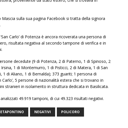
estera, proveniente da stato estero, che si trovava in
 Mascia sulla sua pagina Facebook si tratta della signora
.
e ‘San Carlo’ di Potenza è ancora ricoverata una persona di
ero, risultata negativa al secondo tampone di verifica e in
i.
ersone decedute (9 di Potenza, 2 di Paterno, 1 di Spinoso, 2
di Irsina, 1 di Montemurro, 1 di Pisticci, 2 di Matera, 1 di San
, 1 di Aliano, 1 di Bernalda); 373 guariti; 1 persona di
n Carlo’, 5 persone di nazionalità estera che si trovano in
ni stranieri in isolamento in struttura dedicata in Basilicata.
analizzati 49.919 tamponi, di cui 49.323 risultati negativi.
ETAPONTINO
NEGATIVI
POLICORO