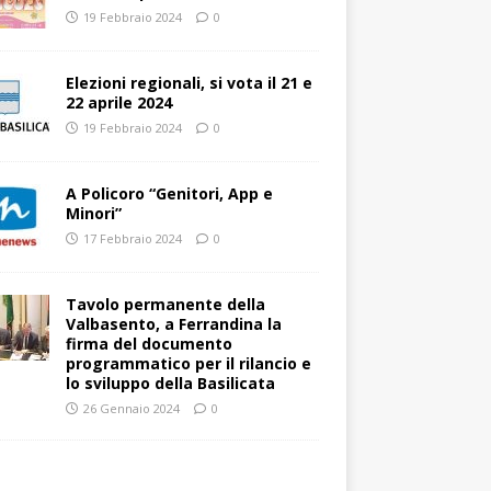
19 Febbraio 2024
0
Elezioni regionali, si vota il 21 e
22 aprile 2024
19 Febbraio 2024
0
A Policoro “Genitori, App e
Minori”
17 Febbraio 2024
0
Tavolo permanente della
Valbasento, a Ferrandina la
firma del documento
programmatico per il rilancio e
lo sviluppo della Basilicata
26 Gennaio 2024
0