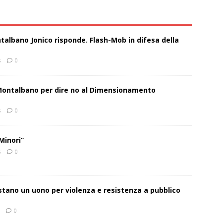
talbano Jonico risponde. Flash-Mob in difesa della
s
0
 Montalbano per dire no al Dimensionamento
s
0
Minori”
s
0
estano un uono per violenza e resistenza a pubblico
0