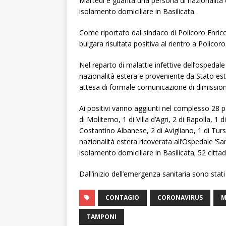
Martedì è guarita una persona di nazionalità 
isolamento domiciliare in Basilicata.
Come riportato dal sindaco di Policoro Enrico
bulgara risultata positiva al rientro a Policoro
Nel reparto di malattie infettive dell’ospedal
nazionalità estera e proveniente da Stato est
attesa di formale comunicazione di dimission
Ai positivi vanno aggiunti nel complesso 28 p
di Moliterno, 1 di Villa d’Agri, 2 di Rapolla, 1 
Costantino Albanese, 2 di Avigliano, 1 di Tursi
nazionalità estera ricoverata all’Ospedale ‘Sa
isolamento domiciliare in Basilicata; 52 cittadi
Dall’inizio dell’emergenza sanitaria sono stati 
CONTAGIO
CORONAVIRUS
M
TAMPONI