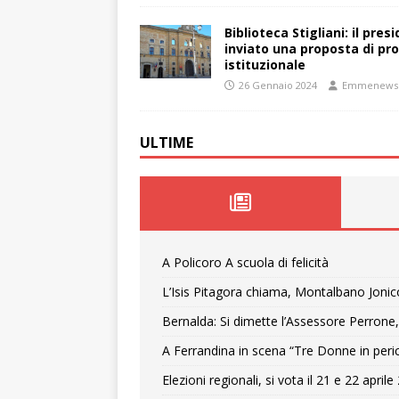
Biblioteca Stigliani: il pre
inviato una proposta di pro
istituzionale
26 Gennaio 2024
Emmenews
ULTIME
A Policoro A scuola di felicità
L’Isis Pitagora chiama, Montalbano Jonic
Bernalda: Si dimette l’Assessore Perrone,
A Ferrandina in scena “Tre Donne in peri
Elezioni regionali, si vota il 21 e 22 april