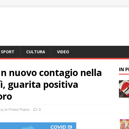
SPORT
CULTURA
VIDEO
n nuovo contagio nella
IN 
, guarita positiva
oro
ca
,
In Primo Piano
0