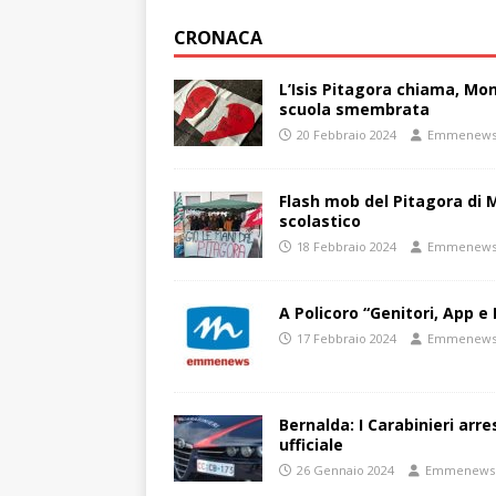
CRONACA
L’Isis Pitagora chiama, Mon
scuola smembrata
20 Febbraio 2024
Emmenew
Flash mob del Pitagora di
scolastico
18 Febbraio 2024
Emmenew
A Policoro “Genitori, App e 
17 Febbraio 2024
Emmenew
Bernalda: I Carabinieri arr
ufficiale
26 Gennaio 2024
Emmenews