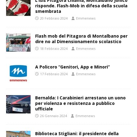
L’Isis Pitagora chiama, Montalbano Jonico
risponde. Flash-Mob in difesa della scuola
smembrata
20 Febbraio 2024
Emmenews
Flash mob del Pitagora di Montalbano per
dire no al Dimensionamento scolastico
18 Febbraio 2024
Emmenews
A Policoro “Genitori, App e Minori”
17 Febbraio 2024
Emmenews
Bernalda: I Carabinieri arrestano un uono
per violenza e resistenza a pubblico
ufficiale
26 Gennaio 2024
Emmenews
Biblioteca Stigliani: il presidente della