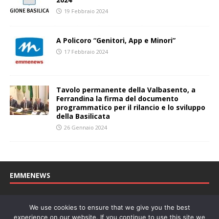
19 Febbraio 2024
A Policoro “Genitori, App e Minori”
17 Febbraio 2024
Tavolo permanente della Valbasento, a
Ferrandina la firma del documento
programmatico per il rilancio e lo sviluppo
della Basilicata
26 Gennaio 2024
EMMENEWS
Testata registrata al Tribunale di Matera, reg. n. 04/2011 del
We use cookies to ensure that we give you the best
27/04/2011. Direttore Responsabile: Concetta Monzo, Editore: Deah
experience on our website. If you continue to use this site we
soc. coop. P. Iva: 01219430772