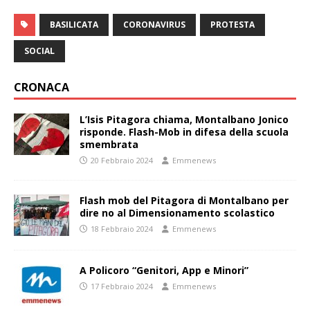
BASILICATA
CORONAVIRUS
PROTESTA
SOCIAL
CRONACA
L’Isis Pitagora chiama, Montalbano Jonico
risponde. Flash-Mob in difesa della scuola
smembrata
20 Febbraio 2024
Emmenews
Flash mob del Pitagora di Montalbano per
dire no al Dimensionamento scolastico
18 Febbraio 2024
Emmenews
A Policoro “Genitori, App e Minori”
17 Febbraio 2024
Emmenews