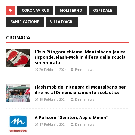
CORONAVIRUS
MOLITERNO
OSPEDALE
SANIFICAZIONE
VILLA D'AGRI
CRONACA
L’Isis Pitagora chiama, Montalbano Jonico
risponde. Flash-Mob in difesa della scuola
smembrata
20 Febbraio 2024
Emmenews
Flash mob del Pitagora di Montalbano per
dire no al Dimensionamento scolastico
18 Febbraio 2024
Emmenews
A Policoro “Genitori, App e Minori”
17 Febbraio 2024
Emmenews