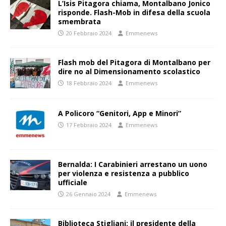
L’Isis Pitagora chiama, Montalbano Jonico
risponde. Flash-Mob in difesa della scuola
smembrata
20 Febbraio 2024
Emmenews
Flash mob del Pitagora di Montalbano per
dire no al Dimensionamento scolastico
18 Febbraio 2024
Emmenews
A Policoro “Genitori, App e Minori”
17 Febbraio 2024
Emmenews
Bernalda: I Carabinieri arrestano un uono
per violenza e resistenza a pubblico
ufficiale
26 Gennaio 2024
Emmenews
Biblioteca Stigliani: il presidente della