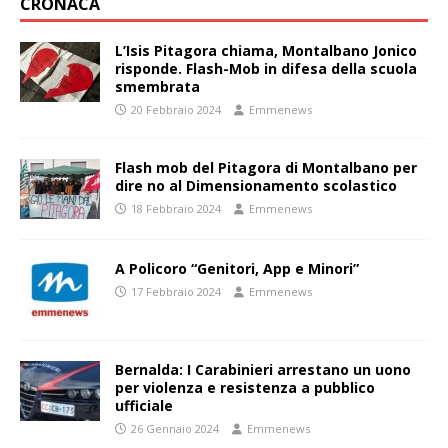
CRONACA
L’Isis Pitagora chiama, Montalbano Jonico
risponde. Flash-Mob in difesa della scuola
smembrata
20 Febbraio 2024
Emmenews
Flash mob del Pitagora di Montalbano per
dire no al Dimensionamento scolastico
18 Febbraio 2024
Emmenews
A Policoro “Genitori, App e Minori”
17 Febbraio 2024
Emmenews
Bernalda: I Carabinieri arrestano un uono
per violenza e resistenza a pubblico
ufficiale
26 Gennaio 2024
Emmenews