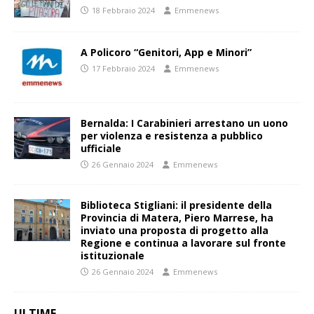
18 Febbraio 2024
Emmenews
A Policoro “Genitori, App e Minori”
17 Febbraio 2024
Emmenews
Bernalda: I Carabinieri arrestano un uono
per violenza e resistenza a pubblico
ufficiale
26 Gennaio 2024
Emmenews
Biblioteca Stigliani: il presidente della
Provincia di Matera, Piero Marrese, ha
inviato una proposta di progetto alla
Regione e continua a lavorare sul fronte
istituzionale
26 Gennaio 2024
Emmenews
ULTIME