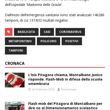
dell’ospedale ‘Madonna delle Grazie’.
Dall’inizio dell’emergenza sanitaria sono stati analizzati 146286
tamponi, di cui 137.832 risultati negativi.
BASILICATA
CASI
CORONAVIRUS
METAPONTINO
POLICORO
POSITIVI
TAMPONI
CRONACA
L’Isis Pitagora chiama, Montalbano Jonico
risponde. Flash-Mob in difesa della scuola
smembrata
20 Febbraio 2024
Emmenews
Flash mob del Pitagora di Montalbano per
dire no al Dimensionamento scolastico