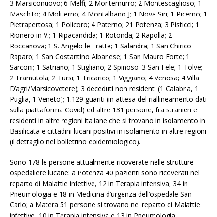
3 Marsiconuovo; 6 Melfi; 2 Montemurro; 2 Montescaglioso; 1
Maschito; 4 Moliterno; 4 Montalbano J; 1 Nova Siri; 1 Picerno; 1
Pietrapertosa; 1 Policoro; 4 Paterno; 21 Potenza; 3 Pisticci; 1
Rionero in V.; 1 Ripacandida; 1 Rotonda; 2 Rapolla; 2
Roccanova; 1 S. Angelo le Fratte; 1 Salandra; 1 San Chirico
Raparo; 1 San Costantino Albanese; 1 San Mauro Forte; 1
Sarconi; 1 Satriano; 1 Stigliano; 2 Spinoso; 3 San Fele; 1 Tolve;
2 Tramutola; 2 Tursi; 1 Tricarico; 1 Viggiano; 4 Venosa; 4 Villa
D’agri/Marsicovetere); 3 deceduti non residenti (1 Calabria, 1
Puglia, 1 Veneto); 1.129 guariti (in attesa del riallineamento dati
sulla piattaforma Covid) ed altre 131 persone, fra stranieri e
residenti in altre regioni italiane che si trovano in isolamento in
Basilicata e cittadini lucani positivi in isolamento in altre regioni
(il dettaglio nel bollettino epidemiologico).
Sono 178 le persone attualmente ricoverate nelle strutture
ospedaliere lucane: a Potenza 40 pazienti sono ricoverati nel
reparto di Malattie infettive, 12 in Terapia intensiva, 34 in
Pneumologia e 18 in Medicina d’urgenza dell’ospedale San
Carlo; a Matera 51 persone si trovano nel reparto di Malattie
infettive, 10 in Terapia intensiva e 13 in Pneumologia