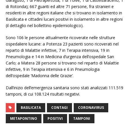
Garaguso, 1 di Pietrapertosa, 1 di Tolve, 1 di Castelsaraceno, 1
di Rotonda); 667 guariti ed altre 71 persone, fra stranieri e
residenti in altre regioni italiane che si trovano in isolamento in
Basilicata e cittadini lucani positivi in isolamento in altre regioni
(il dettaglio nel bollettino epidemiologico).
Sono 106 le persone attualmente ricoverate nelle strutture
ospedaliere lucane: a Potenza 23 pazienti sono ricoverati nel
reparto di Malattie infettive, 7 in Terapia intensiva, 19 in
Pneumologia e 14 in Medicina d’urgenza dell’ospedale San
Carlo; a Matera 28 persone si trovano nel reparto di Malattie
infettive, 9 in Terapia intensiva e 6 in Pneumologia
dell’ospedale ‘Madonna delle Grazie’.
Dall’inizio dell’emergenza sanitaria sono stati analizzati 111.519
tamponi, di cui 108.124 risultati negativi.
BASILICATA
CONTAGI
CORONAVIRUS
METAPONTINO
POSITIVI
TAMPONI