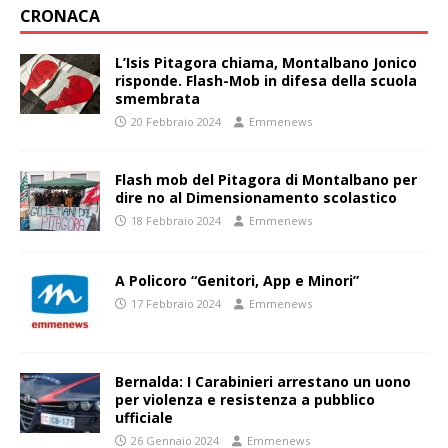
CRONACA
L’Isis Pitagora chiama, Montalbano Jonico
risponde. Flash-Mob in difesa della scuola
smembrata
20 Febbraio 2024
Emmenews
Flash mob del Pitagora di Montalbano per
dire no al Dimensionamento scolastico
18 Febbraio 2024
Emmenews
A Policoro “Genitori, App e Minori”
17 Febbraio 2024
Emmenews
Bernalda: I Carabinieri arrestano un uono
per violenza e resistenza a pubblico
ufficiale
26 Gennaio 2024
Emmenews