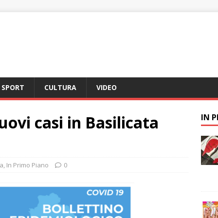
SPORT
CULTURA
VIDEO
ovi casi in Basilicata
IN 
a
,
In Primo Piano
0