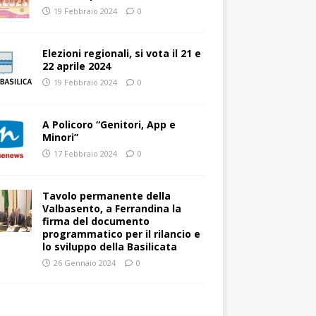
19 Febbraio 2024
0
Elezioni regionali, si vota il 21 e
22 aprile 2024
19 Febbraio 2024
0
A Policoro “Genitori, App e
Minori”
17 Febbraio 2024
0
Tavolo permanente della
Valbasento, a Ferrandina la
firma del documento
programmatico per il rilancio e
lo sviluppo della Basilicata
26 Gennaio 2024
0