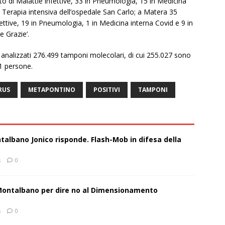
to di Malattie infettive, 33 in Pneumologia, 15 in Medicina
n Terapia intensiva dell’ospedale San Carlo; a Matera 35
ettive, 19 in Pneumologia, 1 in Medicina interna Covid e 9 in
e Grazie’.
ti analizzati 276.499 tamponi molecolari, di cui 255.027 sono
51 persone.
RUS
METAPONTINO
POSITIVI
TAMPONI
talbano Jonico risponde. Flash-Mob in difesa della
s
0
 Montalbano per dire no al Dimensionamento
s
0