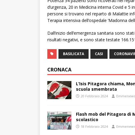
Potenza 34 pazienti sono ricoverati nel repar
d’urgenza, 20 in Medicina interna Covid e 5 i
persone si trovano nel reparto di Malattie inf
Terapia intensiva dell’ospedale ‘Madonna dell
Dall’inizio dell’emergenza sanitaria sono sta
risultati negativi, e sono state testate 166.1
BASILICATA
CASI
CORONAVI
CRONACA
L’Isis Pitagora chiama, Mon
scuola smembrata
20 Febbraio 2024
Emmenew
Flash mob del Pitagora di
scolastico
18 Febbraio 2024
Emmenew