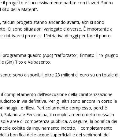
re il progetto e successivamente partire con i lavori. Spero
 sito della Materit”.
ci, “alcuni progetti stanno andando avanti, altri si sono
ato. Ci sono situazioni variegate e diverse. È importante a
iattivare i processi. L’iniziativa di oggi per fare il punto
o di programma quadro (Apq) “rafforzato”, firmato il 19 giugno
ale (Sin) Tito e Valbasento.
asento sono disponibili oltre 23 milioni di euro su un totale di
er il completamento dell’esecuzione della caratterizzazione
udicato in via definitiva. Per gli altri sono ancora in corso le
ori indagini e rilievi. Particolarmente complesso, perché
cci, Salandra e Ferrandina, il completamento della messa in
e sole aree di competenza pubblica. A seguire, la bonifica dei
gricole colpite da inquinamento indotto, il completamento
ella bonifica delle acque superficiali e dei sedimenti del