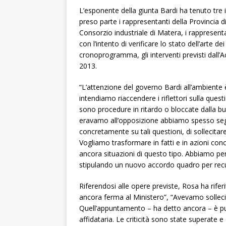
L’esponente della giunta Bardi ha tenuto tre i
preso parte i rappresentanti della Provincia di
Consorzio industriale di Matera, i rappresenta
con l’intento di verificare lo stato dell’arte d
cronoprogramma, gli interventi previsti dall’
2013.
“L’attenzione del governo Bardi all’ambiente 
intendiamo riaccendere i riflettori sulla quest
sono procedure in ritardo o bloccate dalla 
eravamo all’opposizione abbiamo spesso segn
concretamente su tali questioni, di sollecitare gl
Vogliamo trasformare in fatti e in azioni conc
ancora situazioni di questo tipo. Abbiamo pe
stipulando un nuovo accordo quadro per recup
Riferendosi alle opere previste, Rosa ha rifer
ancora ferma al Ministero”, “Avevamo sollec
Quell’appuntamento – ha detto ancora – è pur
affidataria. Le criticità sono state superate