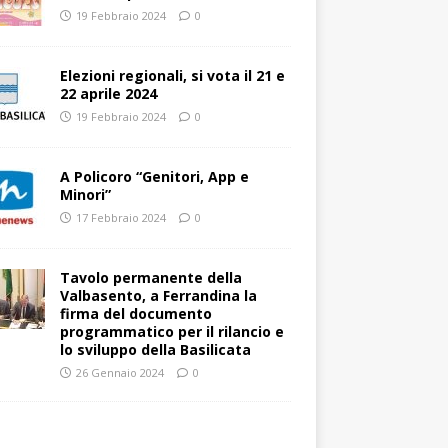
19 Febbraio 2024
0
Elezioni regionali, si vota il 21 e
22 aprile 2024
19 Febbraio 2024
0
A Policoro “Genitori, App e
Minori”
17 Febbraio 2024
0
Tavolo permanente della
Valbasento, a Ferrandina la
firma del documento
programmatico per il rilancio e
lo sviluppo della Basilicata
26 Gennaio 2024
0