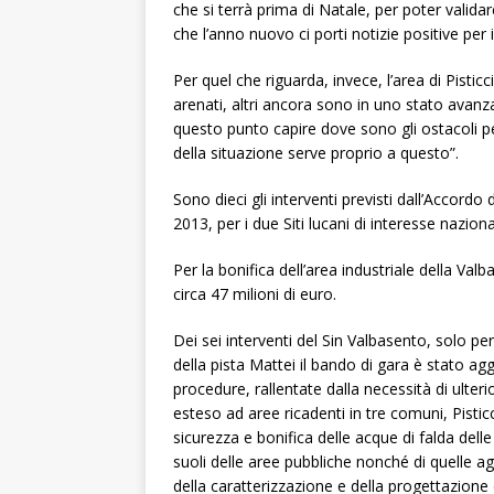
che si terrà prima di Natale, per poter valida
che l’anno nuovo ci porti notizie positive per il
Per quel che riguarda, invece, l’area di Pistic
arenati, altri ancora sono in uno stato avanz
questo punto capire dove sono gli ostacoli per r
della situazione serve proprio a questo”.
Sono dieci gli interventi previsti dall’Accord
2013, per i due Siti lucani di interesse nazion
Per la bonifica dell’area industriale della Valb
circa 47 milioni di euro.
Dei sei interventi del Sin Valbasento, solo p
della pista Mattei il bando di gara è stato aggi
procedure, rallentate dalla necessità di ulteri
esteso ad aree ricadenti in tre comuni, Pisti
sicurezza e bonifica delle acque di falda dell
suoli delle aree pubbliche nonché di quelle a
della caratterizzazione e della progettazione d