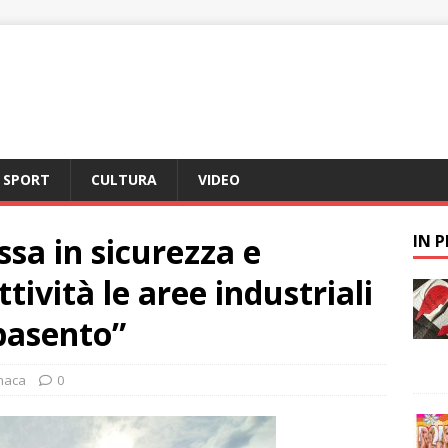
SPORT
CULTURA
VIDEO
sa in sicurezza e
IN 
ttività le aree industriali
basento”
naca
0