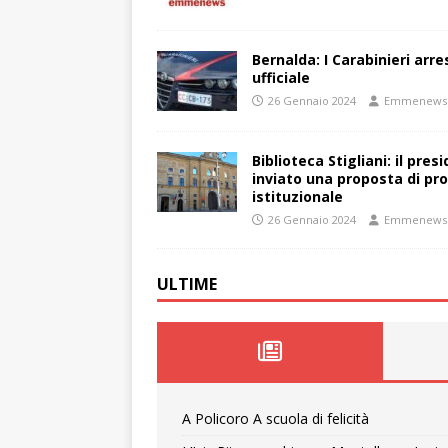
Bernalda: I Carabinieri arr
ufficiale
26 Gennaio 2024
Emmenews
Biblioteca Stigliani: il pre
inviato una proposta di pro
istituzionale
26 Gennaio 2024
Emmenews
ULTIME
A Policoro A scuola di felicità