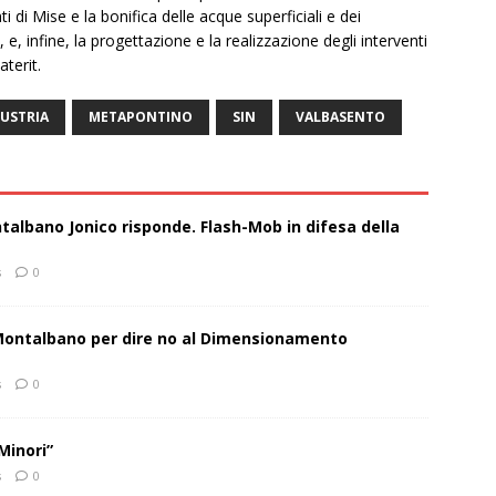
i di Mise e la bonifica delle acque superficiali e dei
 e, infine, la progettazione e la realizzazione degli interventi
terit.
USTRIA
METAPONTINO
SIN
VALBASENTO
talbano Jonico risponde. Flash-Mob in difesa della
s
0
 Montalbano per dire no al Dimensionamento
s
0
Minori”
s
0