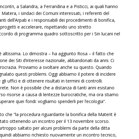
ncontri, a Salandra, a Ferrandina e a Pisticci, ai quali hanno
 Matera, i sindaci dei Comuni interessati, i referenti del
nti dell’Arpab e i responsabili dei procedimenti di bonifica,
ei progetti e accelerare, rispettando uno stretto
Accordo di programma quadro sottoscritto per i Sin lucani nel
è altissima. Lo dimostra – ha aggiunto Rosa – il fatto che
ione dei Siti d’interesse nazionale, abbandonati da anni. Ci
burocrazia. Proviamo a svoltare anche su questo. Quando
alato questi problemi. Oggi abbiamo il potere di incidere
i uffici e di ottenere risultati in termini di controlli.
rete. Non è possibile che a distanza di tanti anni esistano
rso risorse a causa di lentezze burocratiche, ma ora stiamo
erare quei fondi: vogliamo spenderli per l’ecologia”.
ito che “la procedura riguardante la bonifica della Materit è
itato ottenendo un incontro per il 13 novembre scorso.
troppo saltato per alcuni problemi da parte della ditta
 e quindi abbiamo richiesto nuovamente un incontro tecnico,