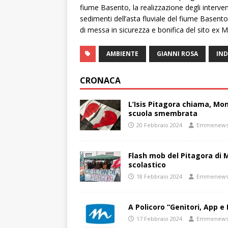
fiume Basento, la realizzazione degli intervent
sedimenti dell’asta fluviale del fiume Basento,
di messa in sicurezza e bonifica del sito ex Ma
AMBIENTE
GIANNI ROSA
IND
CRONACA
L’Isis Pitagora chiama, Mon
scuola smembrata
20 Febbraio 2024
Emmenew
Flash mob del Pitagora di
scolastico
18 Febbraio 2024
Emmenew
A Policoro “Genitori, App e 
17 Febbraio 2024
Emmenew