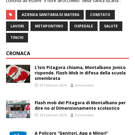
continui ad essere “il fiore all’occhiello” della Sanità lucana”.
AZIENDA SANITARIA DI MATERA
COMITATO
LAVORI
METAPONTINO
OSPEDALE
SALUTE
TINCHI
CRONACA
L’Isis Pitagora chiama, Montalbano Jonico
risponde. Flash-Mob in difesa della scuola
smembrata
20 Febbraio 2024
Emmenews
Flash mob del Pitagora di Montalbano per
dire no al Dimensionamento scolastico
18 Febbraio 2024
Emmenews
A Policoro “Genitori, App e Minori”