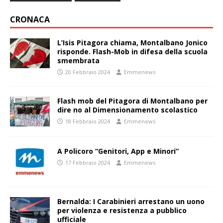
CRONACA
L’Isis Pitagora chiama, Montalbano Jonico
risponde. Flash-Mob in difesa della scuola
smembrata
20 Febbraio 2024
Emmenews
Flash mob del Pitagora di Montalbano per
dire no al Dimensionamento scolastico
18 Febbraio 2024
Emmenews
A Policoro “Genitori, App e Minori”
17 Febbraio 2024
Emmenews
Bernalda: I Carabinieri arrestano un uono
per violenza e resistenza a pubblico
ufficiale