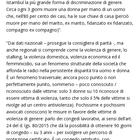
Istambul la più grande forma di discriminazione di genere.
Circa ogni 3 giorni muore una donna per mano di un uomo
che, nell’80 per cento dei casi, ha le sue chiavi di casa (perciò
muore per mano del marito, ex marito, fidanzato ex fidanzato,
compagno ex compagno)”.
“Dai dati nazionali – prosegue la consigliera di parità -, ma
anche regionali si comprende come la violenza di genere, lo
stalking, la violenza domestica, violenza economica ed il
femminicidio, sia un fenomeno strutturale della società che
affonda le radici nella persistente disparità tra uomo e donna.
È un fenomeno trasversale; ancora poco punito o non
perfettamente punito, sommerso – poco conosciuto /
riconosciuto dalle vittime: solo 3 donne su 10 riconosce di
essere vittima di violenza, tanto che solo il 5% delle vittime si
rivolge ad un centro antiviolenza). Pochissime e pochissimi
avvocati conoscono le misure in favore delle vittime di
violenza di genere: parlo dei congedi lavorativi, ai sensi dell’art.
24 del d. lgs. 80/2015 che dà la possibilità di ottenere 90 giorni
di congedo – su 3 anni – per svolgere un percorso di
protezione certificato. È un congedo retribuito, con