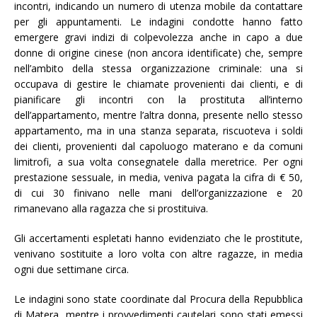
incontri, indicando un numero di utenza mobile da contattare
per gli appuntamenti. Le indagini condotte hanno fatto
emergere gravi indizi di colpevolezza anche in capo a due
donne di origine cinese (non ancora identificate) che, sempre
nell’ambito della stessa organizzazione criminale: una si
occupava di gestire le chiamate provenienti dai clienti, e di
pianificare gli incontri con la prostituta all’interno
dell’appartamento, mentre l’altra donna, presente nello stesso
appartamento, ma in una stanza separata, riscuoteva i soldi
dei clienti, provenienti dal capoluogo materano e da comuni
limitrofi, a sua volta consegnatele dalla meretrice. Per ogni
prestazione sessuale, in media, veniva pagata la cifra di € 50,
di cui 30 finivano nelle mani dell’organizzazione e 20
rimanevano alla ragazza che si prostituiva.
Gli accertamenti espletati hanno evidenziato che le prostitute,
venivano sostituite a loro volta con altre ragazze, in media
ogni due settimane circa.
Le indagini sono state coordinate dal Procura della Repubblica
di Matera, mentre i provvedimenti cautelari sono stati emessi