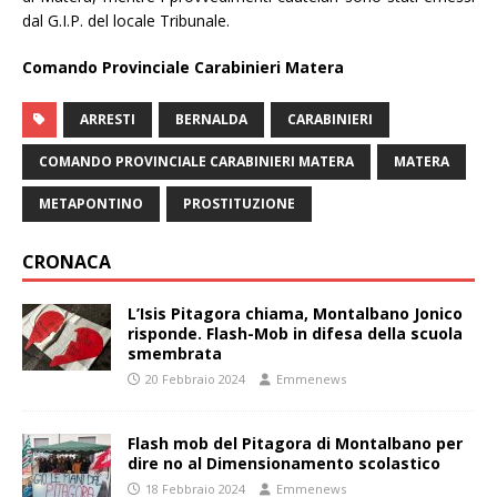
dal G.I.P. del locale Tribunale.
Comando Provinciale Carabinieri Matera
ARRESTI
BERNALDA
CARABINIERI
COMANDO PROVINCIALE CARABINIERI MATERA
MATERA
METAPONTINO
PROSTITUZIONE
CRONACA
L’Isis Pitagora chiama, Montalbano Jonico
risponde. Flash-Mob in difesa della scuola
smembrata
20 Febbraio 2024
Emmenews
Flash mob del Pitagora di Montalbano per
dire no al Dimensionamento scolastico
18 Febbraio 2024
Emmenews