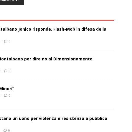
talbano Jonico risponde. Flash-Mob in difesa della
s
0
 Montalbano per dire no al Dimensionamento
s
0
Minori”
s
0
estano un uono per violenza e resistenza a pubblico
0