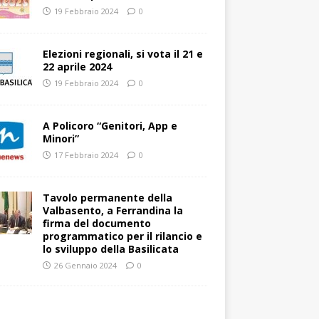
19 Febbraio 2024
0
Elezioni regionali, si vota il 21 e
22 aprile 2024
19 Febbraio 2024
0
A Policoro “Genitori, App e
Minori”
17 Febbraio 2024
0
Tavolo permanente della
Valbasento, a Ferrandina la
firma del documento
programmatico per il rilancio e
lo sviluppo della Basilicata
26 Gennaio 2024
0