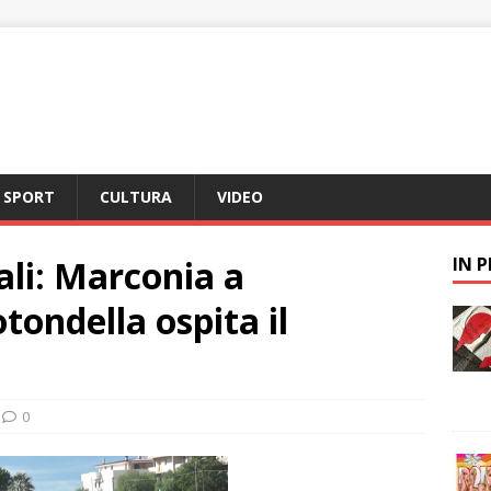
SPORT
CULTURA
VIDEO
li: Marconia a
IN 
tondella ospita il
0