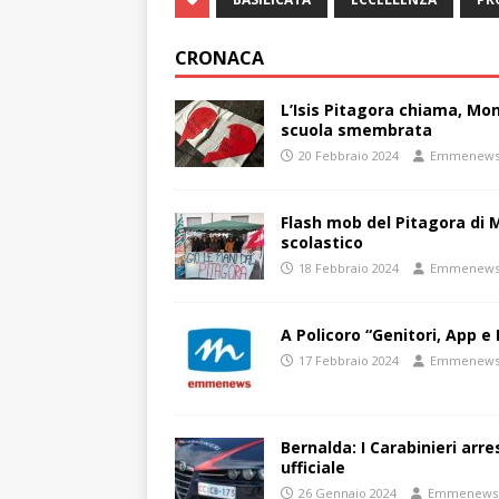
CRONACA
L’Isis Pitagora chiama, Mon
scuola smembrata
20 Febbraio 2024
Emmenew
Flash mob del Pitagora di
scolastico
18 Febbraio 2024
Emmenew
A Policoro “Genitori, App e 
17 Febbraio 2024
Emmenew
Bernalda: I Carabinieri arr
ufficiale
26 Gennaio 2024
Emmenews