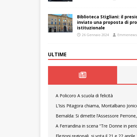
Biblioteca Stigliani: il pre
inviato una proposta di pro
istituzionale
26 Gennaio 2024
Emmenews
ULTIME
A Policoro A scuola di felicità
L’Isis Pitagora chiama, Montalbano Jonic
Bernalda: Si dimette l’Assessore Perrone,
A Ferrandina in scena “Tre Donne in peri
Elezioni regionali, si vota il 21 e 22 april