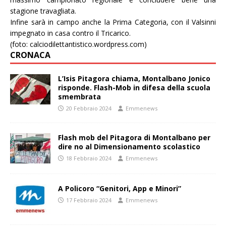
stagione travagliata.
Infine sarà in campo anche la Prima Categoria, con il Valsinni
impegnato in casa contro il Tricarico.
(foto: calciodilettantistico.wordpress.com)
CRONACA
L’Isis Pitagora chiama, Montalbano Jonico
risponde. Flash-Mob in difesa della scuola
smembrata
20 Febbraio 2024
Emmenews
Flash mob del Pitagora di Montalbano per
dire no al Dimensionamento scolastico
18 Febbraio 2024
Emmenews
A Policoro “Genitori, App e Minori”
17 Febbraio 2024
Emmenews