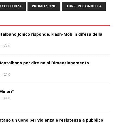
ECCELLENZA
PROMOZIONE
TURSI.ROTONDELLA
talbano Jonico risponde. Flash-Mob in difesa della
s
0
 Montalbano per dire no al Dimensionamento
s
0
Minori”
s
0
estano un uono per violenza e resistenza a pubblico