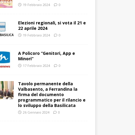
19 Febbraio 2024
0
Elezioni regionali, si vota il 21 e
22 aprile 2024
19 Febbraio 2024
0
A Policoro “Genitori, App e
Minori”
17 Febbraio 2024
0
Tavolo permanente della
Valbasento, a Ferrandina la
firma del documento
programmatico per il rilancio e
lo sviluppo della Basilicata
26 Gennaio 2024
0