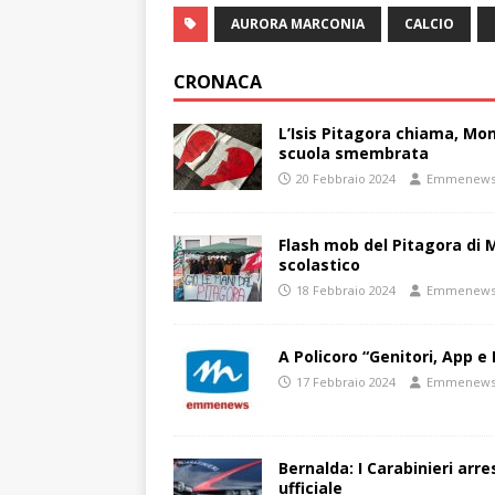
AURORA MARCONIA
CALCIO
CRONACA
L’Isis Pitagora chiama, Mon
scuola smembrata
20 Febbraio 2024
Emmenew
Flash mob del Pitagora di
scolastico
18 Febbraio 2024
Emmenew
A Policoro “Genitori, App e 
17 Febbraio 2024
Emmenew
Bernalda: I Carabinieri arr
ufficiale