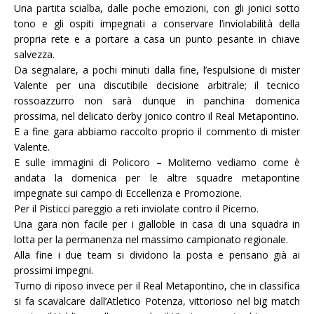
Una partita scialba, dalle poche emozioni, con gli jonici sotto
tono e gli ospiti impegnati a conservare l’inviolabilità della
propria rete e a portare a casa un punto pesante in chiave
salvezza.
Da segnalare, a pochi minuti dalla fine, l’espulsione di mister
Valente per una discutibile decisione arbitrale; il tecnico
rossoazzurro non sarà dunque in panchina domenica
prossima, nel delicato derby jonico contro il Real Metapontino.
E a fine gara abbiamo raccolto proprio il commento di mister
Valente.
E sulle immagini di Policoro – Moliterno vediamo come è
andata la domenica per le altre squadre metapontine
impegnate sui campo di Eccellenza e Promozione.
Per il Pisticci pareggio a reti inviolate contro il Picerno.
Una gara non facile per i gialloble in casa di una squadra in
lotta per la permanenza nel massimo campionato regionale.
Alla fine i due team si dividono la posta e pensano già ai
prossimi impegni.
Turno di riposo invece per il Real Metapontino, che in classifica
si fa scavalcare dall’Atletico Potenza, vittorioso nel big match