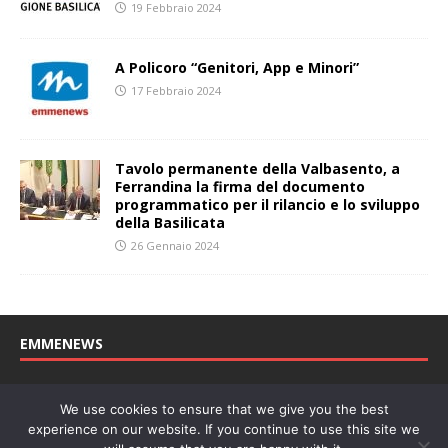
19 Febbraio 2024
A Policoro “Genitori, App e Minori”
17 Febbraio 2024
Tavolo permanente della Valbasento, a
Ferrandina la firma del documento
programmatico per il rilancio e lo sviluppo
della Basilicata
26 Gennaio 2024
EMMENEWS
Testata registrata al Tribunale di Matera, reg. n. 04/2011 del
We use cookies to ensure that we give you the best
27/04/2011. Direttore Responsabile: Concetta Monzo, Editore: Deah
experience on our website. If you continue to use this site we
soc. coop. P. Iva: 01219430772